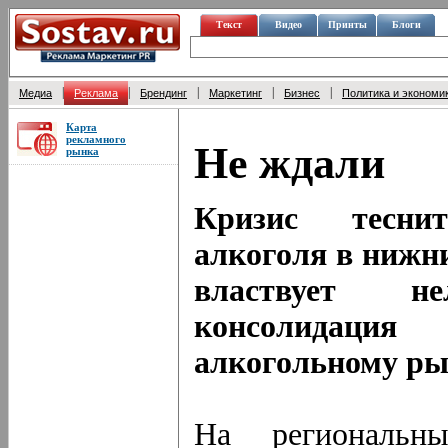
Текст
Видео
Принты
Блоги
|
|
|
|
|
Медиа
Реклама
Брендинг
Маркетинг
Бизнес
Политика и экономи
Карта
рекламного
Не ждали
рынка
Кризис тесни
алкоголя в нижн
властвует н
консолидация
алкогольному ры
На региональн