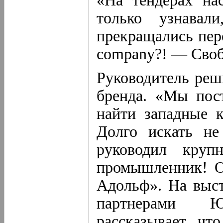
«На тендерах на
только узнавал
прекращались пере
company?! — Сво
Руководитель реш
бренда. «Мы пос
найти западные 
Долго искать н
руководил круп
промышленник! Он
Адольф». На выст
партнерами 
рассказывает, ч