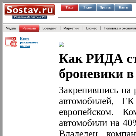
Текст
Видео
Принты
Блоги
|
|
|
|
|
Медиа
Реклама
Брендинг
Маркетинг
Бизнес
Политика и экономи
Карта
рекламного
рынка
Как РИДА ст
броневики 
Закрепившись на 
автомобилей, Г
европейском. Ко
автомобили на 40
Владелец компа