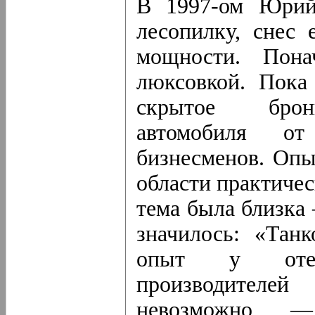
В 1997-ом Юрий
лесопилку, снес 
мощности. Пона
люксовкой. Пока
скрытое брони
автомобиля о
бизнесменов. Опы
области практичес
тема была близка
значилось: «Танк
опыт у отеч
производител
невозможно —