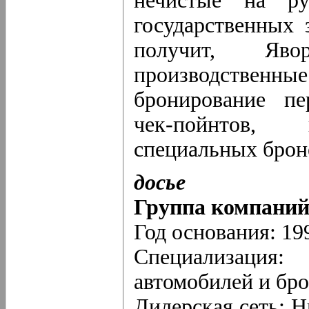
нечистые на ру
государственных 
получит, Яво
производственны
бронирование пе
чек-пойнтов, и
специальных броне
досье
Группа компани
Год основания: 19
Специализация:
автомобилей и бро
Дилерская сеть: Н