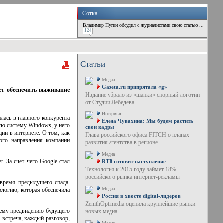
Сотка
Владимир Путин обсудил с журналистами свою статью ...
124
Статьи
Медиа
Gazeta.ru припрятала «g»
ет обеспечить выживание
Издание убрало из «шапки» спорный логотип
от Студии Лебедева
Интервью
лась в главного конкурента
Елена Чувахина: Мы будем растить
ную систему Windows, у него
свои кадры
ии в интернете. О том, как
Глава российского офиса FITCH о планах
ого направления компании
развития агентства в регионе
Медиа
. За счет чего Google стал
RTB готовит наступление
Технология к 2015 году займет 18%
российского рынка интернет-рекламы
 время предыдущего спада.
Медиа
ологию, которая обеспечила
Россия в хвосте digital-лидеров
ZenithOptimedia оценила крупнейшие рынки
оему предвидению будущего
новых медиа
я встреча, каждый разговор,
Медиа