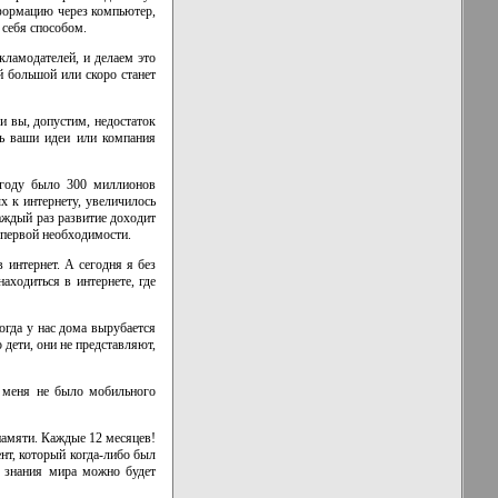
формацию через компьютер,
 себя способом.
ламодателей, и делаем это
 большой или скоро станет
и вы, допустим, недостаток
ть ваши идеи или компания
9 году было 300 миллионов
ых к интернету, увеличилось
Каждый раз развитие доходит
 первой необходимости.
 интернет. А сегодня я без
аходиться в интернете, где
огда у нас дома вырубается
 дети, они не представляют,
 меня не было мобильного
памяти. Каждые 12 месяцев!
ент, который
когда-либо
был
е знания мира можно будет