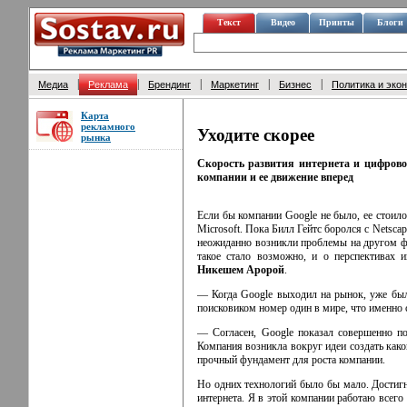
Текст
Видео
Принты
Блоги
|
|
|
|
|
Медиа
Реклама
Брендинг
Маркетинг
Бизнес
Политика и эко
Карта
рекламного
Уходите скорее
рынка
Скорость развития интернета и цифрово
компании и ее движение вперед
Если бы компании Google не было, ее стоило
Microsoft. Пока Билл Гейтс боролся с Netscap
неожиданно возникли проблемы на другом фла
такое стало возможно, и о перспективах
и
Никешем Аророй
.
— Когда Google выходил на рынок, уже были 
поисковиком номер один в мире, что именно
— Согласен, Google показал совершенно по
Компания возникла вокруг идеи создать
како
прочный фундамент для роста компании.
Но одних технологий было бы мало. Достигн
интернета. Я в этой компании работаю всего 