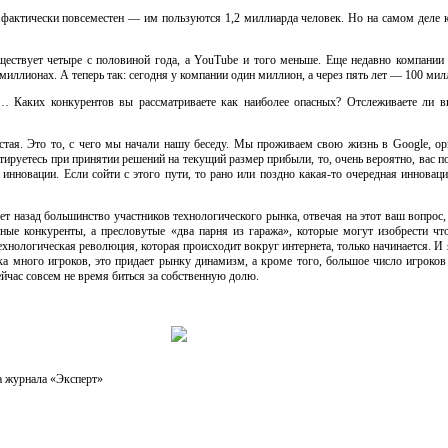
т фактически повсеместен — им пользуются 1,2 миллиарда человек. Но на самом деле 
ществует четыре с половиной года, а YouTube и того меньше. Еще недавно компании 
миллионах. А теперь так: сегодня у компании один миллион, а через пять лет — 100 мил
 Каких конкурентов вы рассматриваете как наиболее опасных? Отслеживаете ли в
стая. Это то, с чего мы начали нашу беседу. Мы проживаем свою жизнь в Google, ор
ируетесь при принятии решений на текущий размер прибыли, то, очень вероятно, вас по
инновации. Если сойти с этого пути, то рано или поздно
какая-то
очередная инноваци
ет назад большинство участников технологического рынка, отвечая на этот ваш вопрос,
ые конкуренты, а пресловутые «два парня из гаража», которые могут изобрести
чт
ехнологическая революция, которая происходит вокруг интернета, только начинается. И
ка много игроков, это придает рынку динамизм, а кроме того, большое число игроко
йчас совсем не время биться за собственную долю.
а журнала «Эксперт»