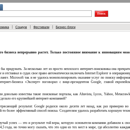
|
|
|
номика
Социум
Фестивали
Бизнес-блоги
го бизнеса непрерывно растет. Только постоянное внимание к инновациям мож
 бы придумать. За несколько лет из просто неплохого
интернет-поисковика
она преврати
e и отстаивал в судах свое право автоматически включать Internet Explorer в операцион
нге. Microsoft так и не удалось монополизировать оказание услуг по поиску информац
нтернет-бизнеса
«Эксперт» поговорил
с вице-президентом
Google, главой европейск
довольно известны такие поисковые порталы, как Altavista, Lycos, Yahoo, Metacrawler
 сделало его крупнейшей
интернет-компанией
?
трясающий результат. Google родился около десяти лет назад, как раз примерно во
й-то
более эффективный способ поиска. Создателям удалось разработать хорошую техн
утый успех — это и результат той веры, которую основатели компании добавили к св
4,5 года, но точно могу сказать, что это одно из тех мест в мире, где абсолютно кажда