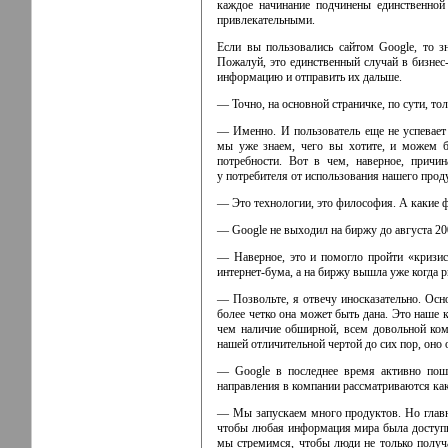
каждое начинание подчинены единственной
привлекательными.
Если вы пользовались сайтом Google, то зн
Пожалуй, это единственный случай
в бизнес
информацию и отправить их дальше.
— Точно, на основной страничке, по сути, то
— Именно. И пользователь еще не успевает
мы уже знаем, чего вы хотите, и можем б
потребности. Вот в чем, наверное, прич
у потребителя от использования нашего прод
— Это технологии, это философия. А какие ф
— Google не выходил на биржу до августа 20
— Наверное, это и помогло пройти «кризис
интернет-бума
, а на биржу вышла уже когда 
— Позвольте, я отвечу иносказательно. Осн
более четко она может быть дана. Это наше
чем наличие обширной, всем довольной ко
нашей отличительной чертой до сих пор, оно 
— Google в последнее время активно пош
направления в компании рассматриваются ка
— Мы запускаем много продуктов. Но главно
чтобы любая информация мира была доступна
мы стремимся, чтобы люди не только получ