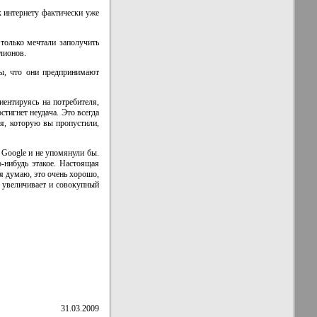
к интернету фактически уже
только мечтали заполучить
лионов.
ы, что они предпринимают
иентируясь на потребителя,
стигнет неудача. Это всегда
я, которую вы пропустили,
 Google и не упомянули бы.
о-нибудь
этакое. Настоящая
 я думаю, это очень хорошо,
в увеличивает и совокупный
31.03.2009