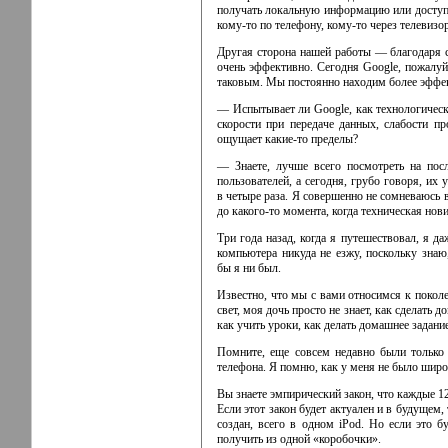
получать локальную информацию или доступ 
кому-то
по телефону,
кому-то
через телевизо
Другая сторона нашей работы — благодаря 
очень эффективно. Сегодня Google, пожалуй
таковым. Мы постоянно находим более эффек
— Испытывает ли Google, как технологичес
скорости при передаче данных, слабости п
ощущает
какие-то
пределы?
— Знаете, лучше всего посмотреть на пос
пользователей, а сегодня, грубо говоря, их 
в четыре раза. Я совершенно не сомневаюсь в
до какого-то
момента, когда техническая нов
Три года назад, когда я путешествовал, я д
компьютера никуда не езжу, поскольку знаю,
бы я ни был.
Известно, что мы с вами относимся к поколе
свет, моя дочь просто не знает, как сделать 
как учить уроки, как делать домашнее задание
Помните, еще совсем недавно были только
телефона. Я помню, как у меня не было широ
Вы знаете эмпирический закон, что каждые 1
Если этот закон будет актуален и в будущем,
создан, всего в одном iPod. Но если это 
получить из одной «коробочки».