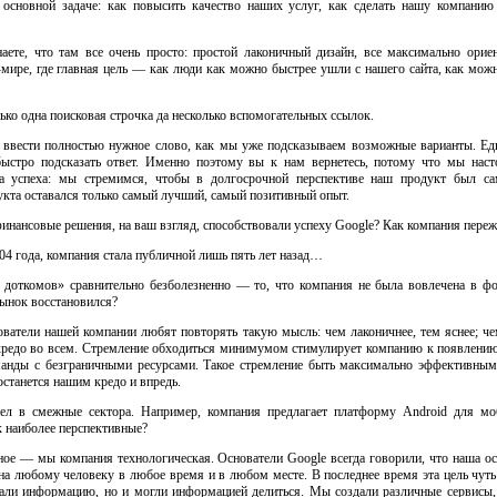
 основной задаче: как повысить качество наших услуг, как сделать нашу компани
аете, что там все очень просто: простой лаконичный дизайн, все максимально ориен
-мире
, где главная цель — как люди как можно быстрее ушли с нашего сайта, как мо
лько одна поисковая строчка да несколько вспомогательных ссылок.
 ввести полностью нужное слово, как мы уже подсказываем возможные варианты. Едв
ыстро подсказать ответ. Именно поэтому вы к нам вернетесь, потому что мы наст
ина успеха: мы стремимся, чтобы в долгосрочной перспективе наш продукт был с
укта оставался только самый лучший, самый позитивный опыт.
инансовые решения, на ваш взгляд, способствовали успеху Google? Как компания пере
04 года, компания стала публичной лишь пять лет назад…
 доткомов» сравнительно безболезненно — то, что компания не была вовлечена в ф
рынок восстановился?
ователи нашей компании любят повторять такую мысль: чем лаконичнее, тем яснее; ч
 кредо во всем. Стремление обходиться минимумом стимулирует компанию к появлению
манды с безграничными ресурсами. Такое стремление быть максимально эффективны
останется нашим кредо и впредь.
ел в смежные сектора. Например, компания предлагает платформу Android для мо
к наиболее перспективные?
е — мы компания технологическая. Основатели Google всегда говорили, что наша осн
 любому человеку в любое время и в любом месте. В последнее время эта цель чуть 
али информацию, но и могли информацией делиться. Мы создали различные сервисы,