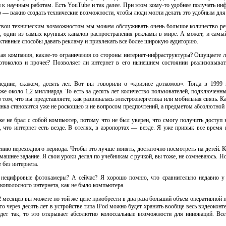
к научным работам. Есть YouTube и так далее. При этом
кому-то
удобнее получать ин
р — важно создать технические возможности, чтобы люди могли делать это удобным для
свои техническим возможностям мы можем обслуживать очень большое количество рек
, один из самых крупных каналов распространения рекламы в мире. А может, и самый
тивные способы давать рекламу и привлекать все более широкую аудиторию.
кая компания,
какие-то
ограничения со стороны
интернет-инфраструктуры
? Ощущаете л
ротоколов и прочее? Позволяет ли интернет в его нынешнем состоянии реализовыва
ледние, скажем, десять лет. Вот вы говорили о «кризисе доткомов». Тогда в 199
уже около 1,2 миллиарда. То есть за десять лет количество пользователей, подключенн
 том, что вы представляете, как развивалась электроэнергетика или мобильная связь. 
инка становится уже не роскошью и не вопросом предпочтений, а предметом абсолютной
аже не брал с собой компьютер, потому что не был уверен, что смогу получить доступ в
 что интернет есть везде. В отелях, в аэропортах — везде. Я уже привык все время н
нию переходного периода. Чтобы это лучше понять, достаточно посмотреть на детей. К
домашнее задание. Я свои уроки делал по учебникам с ручкой, вы тоже, не сомневаюсь. Но
 без интернета.
 нецифровые фотокамеры? А сейчас? Я хорошо помню, что сравнительно недавно у
кополосного интернета, как не было компьютера.
2 месяцев вы можете по той же цене приобрести в два раза больший объем оперативной 
 то через десять лет в устройстве типа iPod можно будет хранить вообще весь видеоконт
будет так, то это открывает абсолютно колоссальные возможности для инноваций. Вс