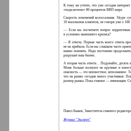
К тому же учтите, что уже сегодня интерне
«подключено» 80 процентов ВВП мира.
Скорость изменений колоссальная. Skype су
10 миллионов клиентов, не говоря уже о 100 
— Если вы посчитаете вопрос корректным…
в условиях нынешнего кризиса?
— Я отвечу. Первая часть моего ответа про
не на прибыль. Если вы слишком часто ориент
важно помнить. Надо постоянно продолжать 
разрушит ваш бизнес.
А вторая часть ответа… Подумайте, десять л
Меня больше волнуют не крупные и известн
опасность — это неизвестное, непознанное. Т
что на рынке сегодня много участников. По
размер рынка. Пока главное — инновации. Се
Павел Быков, Заместитель главного редактор
Журнал "Эксперт"