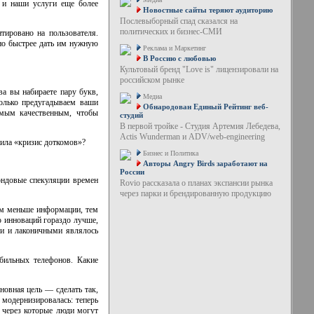
ю и наши услуги еще более
Новостные сайты теряют аудиторию
Послевыборный спад сказался на
политических и бизнес-СМИ
тировано на пользователя.
жно быстрее дать им нужную
Реклама и Маркетинг
В Россию с любовью
Культовый бренд "Love is" лицензировали на
российском рынке
а вы набираете пару букв,
Медиа
олько предугадываем ваши
Обнародован Единый Рейтинг веб-
амым качественным, чтобы
студий
В первой тройке - Студия Артемия Лебедева,
Actis Wunderman и ADV/web-engineering
жила «кризис доткомов»?
Бизнес и Политика
Авторы Angry Birds заработают на
России
ондовые спекуляции времен
Rovio рассказала о планах экспансии рынка
через парки и брендированную продукцию
ем меньше информации, тем
 инноваций гораздо лучше,
ми и лаконичными являлось
бильных телефонов. Какие
овная цель — сделать так,
модернизировалась: теперь
 через которые люди могут