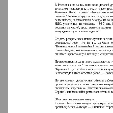
В России же из-за таможни ввоз деталей д
тотальном недоверии к мелким участникам
Тынкован. По его словам, объемы запчасте
смешно. "Типичный груз запчастей для нас —
деятельности) и таможенная декларация на 
НДС, уплаченный на таможне,— $6-7 тыс. О
доставки запчастей, сроки ремонта техники,
вынужден покупать новое изделие".
Создать резервы всех используемых в техни
вероятность того, что не все запчасти 
"Невыполненный гарантийный ремонт влечет 
Самое обидное, что это наносит урон имидж
он имеет неработающую технику с конкретн
Производители в один голос указывают на то
качество услуг служб доставки и отсутств
"Крупные СЦ со стабильной высокой загрузко
не хватает для этого объемов работ",— пояс
По его словам, достаточные объемы работ
организация борется за корзину авторизаци
обеспечить непрерывной работой высококла
Сервис", занимающейся ремонтом сотовых т
Обратная сторона авторизации
Казалось бы, в авторизации сервис-центра 
производителей, а отсюда — и прибыль от рем