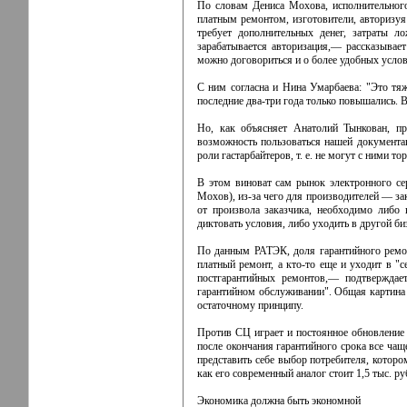
По словам Дениса Мохова, исполнительного
платным ремонтом, изготовители, авторизуя 
требует дополнительных денег, затраты 
зарабатывается авторизация,— рассказыва
можно договориться и о более удобных услов
С ним согласна и Нина Умарбаева: "Это тяж
последние два-три года только повышались. В
Но, как объясняет Анатолий Тынкован, пр
возможность пользоваться нашей документа
роли гастарбайтеров, т. е. не могут с ними т
В этом виноват сам рынок электронного се
Мохов), из-за чего для производителей — за
от произвола заказчика, необходимо либо
диктовать условия, либо уходить в другой б
По данным РАТЭК, доля гарантийного ремон
платный ремонт, а кто-то еще и уходит в "
постгарантийных ремонтов,— подтверждает
гарантийном обслуживании". Общая картина т
остаточному принципу.
Против СЦ играет и постоянное обновление 
после окончания гарантийного срока все ча
представить себе выбор потребителя, котором
как его современный аналог стоит 1,5 тыс. ру
Экономика должна быть экономной