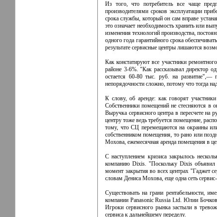
Из того, что потребитель все чаще пред
производителями сроков эксплуатации приб
срока службы, который он сам вправе устана
это означает необходимость хранить или вып
изменения технологий производства, постоян
одного года гарантийного срока обеспечиват
результате сервисные центры лишаются возмо
Как констатируют все участники ремонтного
районе 3-6%. "Как рассказывал директор од
остается 60-80 тыс. руб. на развитие",—
непорядочности сложно, потому что тогда над
К слову, об аренде: как говорят участник
Собственники помещений не стесняются в о
Выручка сервисного центра в пересчете на р
центру тоже ведь требуется помещение, расп
тому, что СЦ перемещаются на окраины или
собственником помещения, то рано или поздн
Мохова, ежемесячная аренда помещения в цент
С наступлением кризиса закрылось несколь
компанию Dixis. "Поскольку Dixis объявил
момент закрытия во всех центрах "Гаджет се
словам Дениса Мохова, еще одна сеть сервис-
Существовать на грани рентабельности, им
компании Panasonic Russia Ltd. Юлии Бочко
Игроки сервисного рынка застыли в тревож
сервиса к дальнейшему переделу.