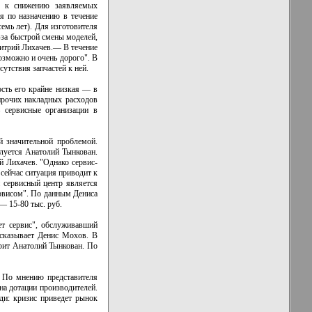
ия к снижению заявляемых
я по назначению в течение
емь лет). Для изготовителя
-за быстрой смены моделей,
митрий Лихачев.— В течение
озможно и очень дорого". В
утствия запчастей к ней.
ость его крайне низкая — в
 прочих накладных расходов
ь сервисные организации в
й значительной проблемой.
луется Анатолий Тынкован.
й Лихачев. "Однако сервис-
сейчас ситуация приводит к
 сервисный центр является
ервисом". По данным Дениса
— 15-80 тыс. руб.
ет сервис", обслуживавший
ссказывает Денис Мохов. В
орит Анатолий Тынкован. По
. По мнению представителя
а дотации производителей.
ди: кризис приведет рынок