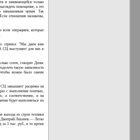
ств и занимающейся только
выглядеть помещение, а это
по завышенным ценам. Так
 Если отношения налажены,
по всем операциям, которые
.
го сервиса: "Мы даем вам
 А СЦ выступают для них в
лько сотен, говорит Денис
еодолеть такую зависимость
, чтобы можно было самим
, СЦ завышают расценки на
 раз с выполнения платных,
, а соответственно, и на
антии будет выполняться по
ае выхода из строя техники
ет Дмитрий Лихачев.— Легко
 за 3 тыс. руб., в то время