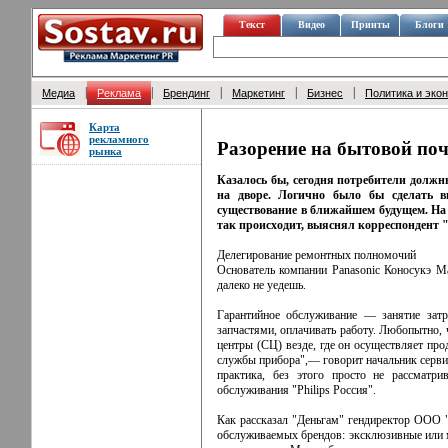
Текст
Видео
Принты
Блоги
|
|
|
|
|
Медиа
Реклама
Брендинг
Маркетинг
Бизнес
Политика и эко
Карта
рекламного
Разорение на бытовой поч
рынка
Казалось бы, сегодня потребители должн
на дворе. Логично было бы сделать в
существование в ближайшем будущем. На
так происходит, выяснял корреспондент 
Делегирование ремонтных полномочий
Основатель компании Panasonic Коносукэ Ма
далеко не уедешь.
Гарантийное обслуживание — занятие затра
запчастями, оплачивать работу. Любопытно, 
центры (СЦ) везде, где он осуществляет про
службы прибора",— говорит начальник серви
практика, без этого просто не рассматри
обслуживания "Philips Россия".
Как рассказал "Деньгам" гендиректор ООО 
обслуживаемых брендов: эксклюзивные или 