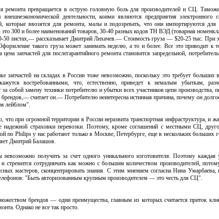
ля ремонта превращается в острую головную боль для производителей и СЦ. Таможе
 внешнеэкономической деятельности, коими являются предприятия электронного се
й, которые ввозятся для ремонта, малы и подозревать, что они импортируются для 
 это 300 и более наименований товаров, 30-40 разных кодов ТН ВЭД (товарная номенк
40-50 листах,— рассказывает Дмитрий Лихачев.— Стоимость груза — $20-25 тыс. При 
формление такого груза может занимать неделю, а то и более. Все это приводит к т
 а цена запчастей для послегарантийного ремонта становится запредельной, потребитель
ке запчастей на складах в России тоже невозможно, поскольку это требует больших 
окажутся востребованными, что, естественно, приведет к немалым убыткам, ра
за собой замену техники потребителю и убытки всех участников цепи производства, п
у брендов,— считает он.— Потребителю неинтересна истинная причина, почему он долг
ым лейблом".
, что при огромной территории в России неразвита транспортная инфраструктура, и жа
ие надежной страховки перевозки. Поэтому, кроме соглашений с местными СЦ, друг
й по Philips у нас работают только в Москве, Петербурге, еще в нескольких больших г
няет Дмитрий Балашов.
ы невозможно получить за счет одного уникального изготовителя. Поэтому каждая
й и стремится сотрудничать как можно с большим количеством производителей, потом
ссных мастеров, сконцентрировать знания. С этим мнением согласна Нина Умарбаева,
елефонов: "Быть авторизованным крупным производителем — это честь для СЦ".
множеством брендов — одни преимущества, главным из которых считается приток клие
онта. Однако не все так просто.