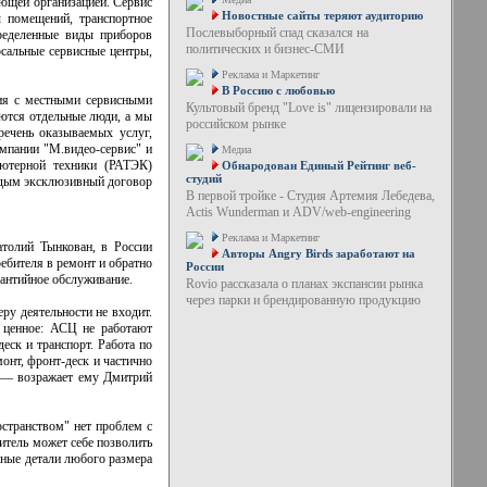
ющей организацией. Сервис
Новостные сайты теряют аудиторию
 помещений, транспортное
Послевыборный спад сказался на
ределенные виды приборов
политических и бизнес-СМИ
сальные сервисные центры,
Реклама и Маркетинг
В Россию с любовью
ния с местными сервисными
Культовый бренд "Love is" лицензировали на
ются отдельные люди, а мы
российском рынке
ечень оказываемых услуг,
омпании "М.видео-сервис" и
Медиа
ьютерной техники (РАТЭК)
Обнародован Единый Рейтинг веб-
студий
аждым эксклюзивный договор
В первой тройке - Студия Артемия Лебедева,
Actis Wunderman и ADV/web-engineering
Реклама и Маркетинг
атолий Тынкован, в России
Авторы Angry Birds заработают на
ебителя в ремонт и обратно
России
рантийное обслуживание.
Rovio рассказала о планах экспансии рынка
через парки и брендированную продукцию
ру деятельности не входит.
 ценное: АСЦ не работают
еск и транспорт. Работа по
онт, фронт-деск и частично
о,— возражает ему Дмитрий
остранством" нет проблем с
итель может себе позволить
нные детали любого размера