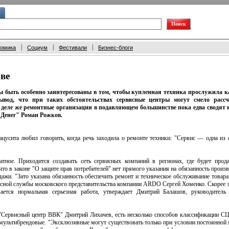
|
|
|
номика
Социум
Фестивали
Бизнес-блоги
ве
ы быть особенно заинтересованы в том, чтобы купленная техника прослужила 
ывод, что при таких обстоятельствах сервисные центры могут смело рассч
 деле же ремонтные организации в подавляющем большинстве пока едва сводят 
"Денег"
Роман Рожков.
цусита любил говорить, когда речь заходила о ремонте техники: "Сервис — одна из 
тное. Приходится создавать сеть сервисных компаний в регионах, где будет прода
что в законе "О защите прав потребителей" нет прямого указания на обязанность произ
дажи. "Зато указана обязанность обеспечить ремонт и техническое обслуживание товара
сной службы московского представительства компании ARDO Сергей Хоменко. Скорее э
вается нормальная серьезная работа, утверждает Дмитрий Балашов, руководитель 
"Сервисный центр ВВК" Дмитрий Лихачев, есть несколько способов классификации С
мультибрендовые. "Эксклюзивные могут существовать только при условии постоянной 