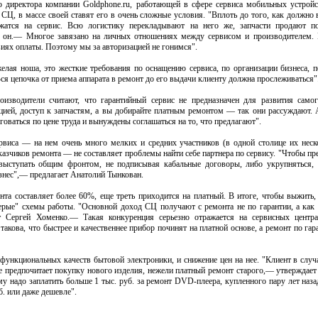
 директора компании Goldphone.ru, работающей в сфере сервиса мобильных устрой
СЦ, в массе своей ставят его в очень сложные условия. "Вплоть до того, как должно 
ложатся на сервис. Всю логистику перекладывают на него же, запчасти продают 
ет он.— Многое завязано на личных отношениях между сервисом и производителем.
иях оплаты. Поэтому мы за авторизацией не гонимся".
елая ноша, это жесткие требования по оснащению сервиса, по организации бизнеса, 
ся цепочка от приема аппарата в ремонт до его выдачи клиенту должна прослеживаться"
оизводители считают, что гарантийный сервис не предназначен для развития само
цией, доступ к запчастям, а вы добирайте платным ремонтом — так они рассуждают.
орговаться по цене труда и вынуждены соглашаться на то, что предлагают".
рвиса — на нем очень много мелких и средних участников (в одной столице их неско
казчиков ремонта — не составляет проблемы найти себе партнера по сервису. "Чтобы пр
 выступать общим фронтом, не подписывая кабальные договоры, либо укрупняться
изнес",— предлагает Анатолий Тынкован.
та составляет более 60%, еще треть приходится на платный. В итоге, чтобы выжить
серые" схемы работы. "Основной доход СЦ получают с ремонта не по гарантии, а как
 Сергей Хоменко.— Такая конкуренция серьезно отражается на сервисных центрах
акова, что быстрее и качественнее прибор починят на платной основе, а ремонт по гар
функциональных качеств бытовой электроники, и снижение цен на нее. "Клиент в случ
ще предпочитает покупку нового изделия, нежели платный ремонт старого,— утвержда
у надо заплатить больше 1 тыс. руб. за ремонт DVD-плеера, купленного пару лет назад
б. или даже дешевле".