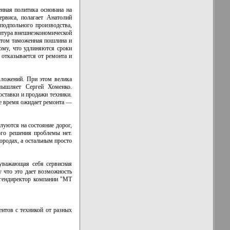
нная политика основана на
рвиса, полагает Анатолий
подпольного производства,
латура внешнеэкономической
этом таможенная пошлина и
ому, что удлиняются сроки
 отказывается от ремонта и
вложений. При этом велика
змышляет Сергей Хоменко.
оставки и продажи техники.
ое время ожидает ремонта —
луются на состояние дорог,
ого решения проблемы нет.
ородах, а остальным просто
 уважающая себя сервисная
у что это дает возможность
 гендиректор компании "МТ
нтов с техникой от разных