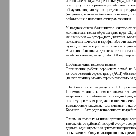
изготовителя. Мультибрендовые умудряются
при торгующей организации обычно получ
обслуживание, доступ к кредитным ресур
(например, только мобильные телефоны, тол
работающие с широким спектром техники.
У подавляющего большинства изготовителе
компаниями, таким образом делегируя СЦ пр
их нанимаем,— утверждает Дмитрий Балашо
показатели качества и тарифы. Все эти пара
руководителя секции электронного серви
Анатолия Тынкована, для всех авторизованн
на обслуживание, когда у тебя 300 партнеров 
Проблема одна, решения разные
Организация работы сервисных служб на За
авторизованный сервис-центр (АСЦ) обязан и
(не всю технику можно отремонтировать на д
"На Западе все четко разделено: СЦ произво
Приемом техники в ремонт занимается сам
напрямую с потребителем, это задача бренда
ремонту при таком разделении оплачивается 
транспортные расходы. "Организация такого
Балашов.— Зато удовлетворенность потребите
Одним из главных отличий организации дела
таможней, от действий которой стонут все п
держать один огромный центральноевропейски
посылками любому из авторизованных ремонт