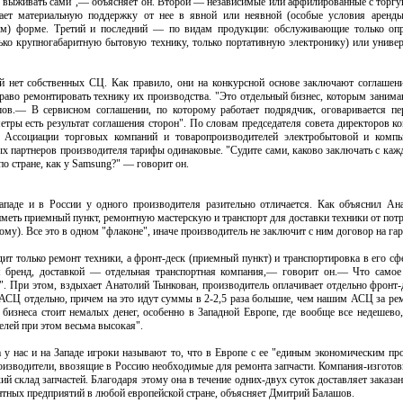
 выживать сами",— объясняет он. Второй — независимые или аффилированные с торгу
ает материальную поддержку от нее в явной или неявной (особые условия аренды
сам) форме. Третий и последний — по видам продукции: обслуживающие только оп
ько крупногабаритную бытовую технику, только портативную электронику) или универ
й нет собственных СЦ. Как правило, они на конкурсной основе заключают соглаше
аво ремонтировать технику их производства. "Это отдельный бизнес, которым занима
в.— В сервисном соглашении, по которому работает подрядчик, оговаривается пер
метры есть результат соглашения сторон". По словам председателя совета директоров к
са Ассоциации торговых компаний и товаропроизводителей электробытовой и комп
ых партнеров производителя тарифы одинаковые. "Судите сами, каково заключать с к
по стране, как у Samsung?" — говорит он.
паде и в России у одного производителя разительно отличается. Как объяснил Ан
меть приемный пункт, ремонтную мастерскую и транспорт для доставки техники от потр
ому). Все это в одном "флаконе", иначе производитель не заключит с ним договор на га
дит только ремонт техники, а фронт-деск (приемный пункт) и транспортировка в его сфе
 бренд, доставкой — отдельная транспортная компания,— говорит он.— Что самое
". При этом, вздыхает Анатолий Тынкован, производитель оплачивает отдельно фронт-д
АСЦ отдельно, причем на это идут суммы в 2-2,5 раза большие, чем нашим АСЦ за рем
 бизнеса стоит немалых денег, особенно в Западной Европе, где вообще все недешев
лей при этом весьма высокая".
 у нас и на Западе игроки называют то, что в Европе с ее "единым экономическим пр
роизводители, ввозящие в Россию необходимые для ремонта запчасти. Компания-изготов
й склад запчастей. Благодаря этому она в течение одних-двух суток доставляет заказа
ных предприятий в любой европейской стране, объясняет Дмитрий Балашов.