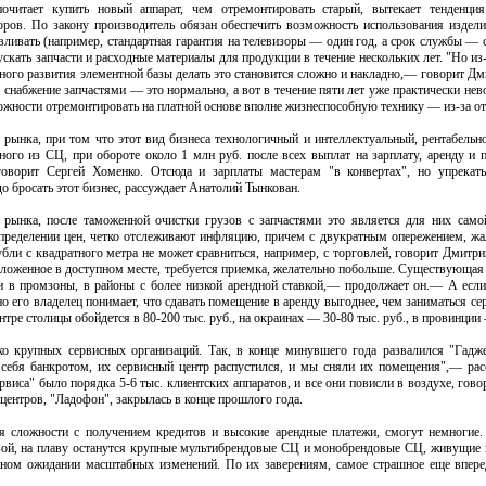
почитает купить новый аппарат, чем отремонтировать старый, вытекает тенденц
оров. По закону производитель обязан обеспечить возможность использования издели
вливать (например, стандартная гарантия на телевизоры — один год, а срок службы — с
ускать запчасти и расходные материалы для продукции в течение нескольких лет. "Но из
ного развития элементной базы делать это становится сложно и накладно,— говорит Д
ь снабжение запчастями — это нормально, а вот в течение пяти лет уже практически нев
жности отремонтировать на платной основе вполне жизнеспособную технику — из-за отс
 рынка, при том что этот вид бизнеса технологичный и интеллектуальный, рентабельн
ного из СЦ, при обороте около 1 млн руб. после всех выплат на зарплату, аренду и
 говорит Сергей Хоменко. Отсюда и зарплаты мастерам "в конвертах", но упрекат
о бросать этот бизнес, рассуждает Анатолий Тынкован.
и рынка, после таможенной очистки грузов с запчастями это является для них само
пределении цен, четко отслеживают инфляцию, причем с двукратным опережением, жа
убли с квадратного метра не может сравниться, например, с торговлей, говорит Дмитри
оложенное в доступном месте, требуется приемка, желательно побольше. Существующая 
 в промзоны, в районы с более низкой арендной ставкой,— продолжает он.— А если
о его владелец понимает, что сдавать помещение в аренду выгоднее, чем заниматься с
ре столицы обойдется в 80-200 тыс. руб., на окраинах — 30-80 тыс. руб., в провинции 
ко крупных сервисных организаций. Так, в конце минувшего года развалился "Гадж
 себя банкротом, их сервисный центр распустился, и мы сняли их помещения",— ра
рвиса" было порядка 5-6 тыс. клиентских аппаратов, и все они повисли в воздухе, гов
центров, "Ладофон", закрылась в конце прошлого года.
ея сложности с получением кредитов и высокие арендные платежи, смогут немногие
вой, на плаву останутся крупные мультибрендовые СЦ и монобрендовые СЦ, живущие н
ном ожидании масштабных изменений. По их заверениям, самое страшное еще впере