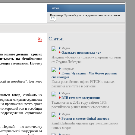
Сотка
Владимир Путин обсудил с журналистами свою статью ...
124
Статьи
Медиа
Gazeta.ru припрятала «g»
как можно дольше: кризис
Издание убрало из «шапки» спорный логотип
итывать на безоблачное
от Студии Лебедева
концы с концами. Почему
Интервью
Елена Чувахина: Мы будем растить
свои кадры
осей автомобиля". Без него
Глава российского офиса FITCH о планах
развития агентства в регионе
Медиа
ваться товар, снабжать их
RTB готовит наступление
водителя открыть сервисные
Технология к 2015 году займет 18%
 на протяжении всего срока
российского рынка интернет-рекламы
то хороший тон и всеобщая
подразделения сервисного
Медиа
Россия в хвосте digital-лидеров
ZenithOptimedia оценила крупнейшие рынки
Ц. Первый — по количеству
новых медиа
материальной поддержки от
Медиа