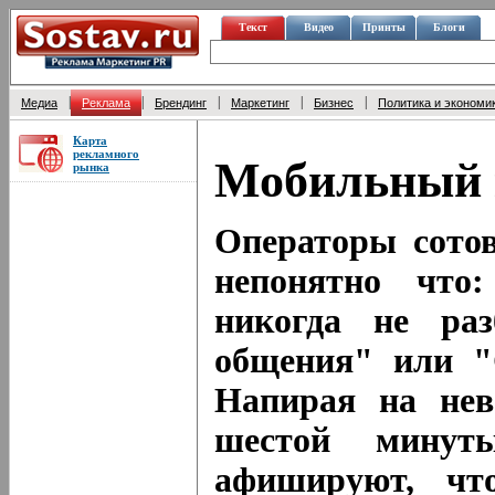
Текст
Видео
Принты
Блоги
|
|
|
|
|
Медиа
Реклама
Брендинг
Маркетинг
Бизнес
Политика и экономи
Карта
рекламного
Мобильный 
рынка
Операторы сото
непонятно что:
никогда не раз
общения" или "
Напирая на нев
шестой минут
афишируют, чт