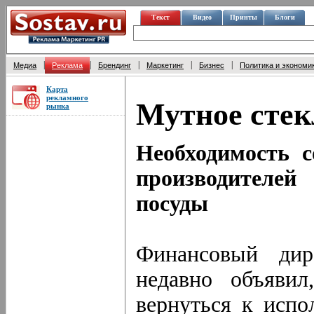
Текст
Видео
Принты
Блоги
|
|
|
|
|
Медиа
Реклама
Брендинг
Маркетинг
Бизнес
Политика и экономи
Карта
рекламного
Мутное стек
рынка
Необходимость с
производителей
посуды
Финансовый дир
недавно объявил
вернуться к исп