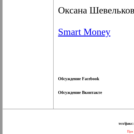
Оксана Шевелько
Smart Money
Обсуждение Facebook
Обсуждение Вконтакте
тел/факс:
При 