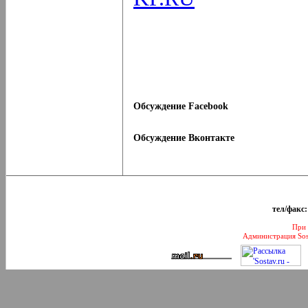
Обсуждение Facebook
Обсуждение Вконтакте
тел/факс:
При 
Администрация Sos