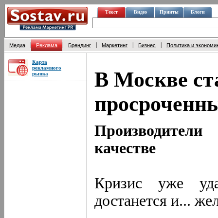
Текст
Видео
Принты
Блоги
|
|
|
|
|
Медиа
Реклама
Брендинг
Маркетинг
Бизнес
Политика и экономи
Карта
рекламного
В Москве ст
рынка
просроченны
Производители
качестве
Кризис уже уд
достанется и... же