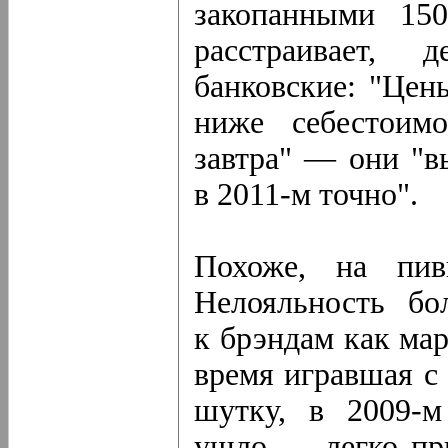
закопанными 15
расстраивает, 
банковские: "Цен
ниже себестоим
завтра" — они "вы
в 2011-м точно".
Похоже, на пив
Нелояльность бо
к брэндам как мар
время игравшая с
шутку, в 2009-м
ушло — легко пр