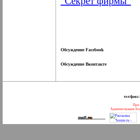
"Секрет фирмы"
Обсуждение Facebook
Обсуждение Вконтакте
тел/факс:
При 
Администрация Sos