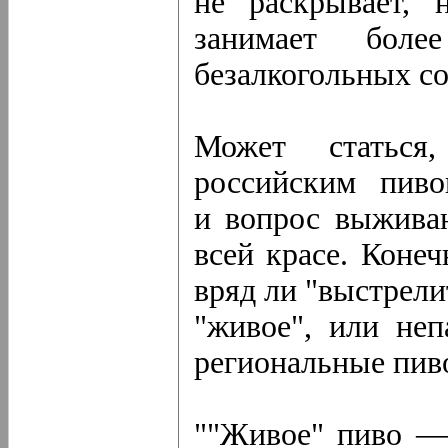
не раскрывает, 
занимает бол
безалкогольных со
Может статься
российским пиво
и вопрос выживан
всей красе. Конеч
вряд ли "выстрелит
"живое", или неп
региональные пиво
""Живое" пиво — 