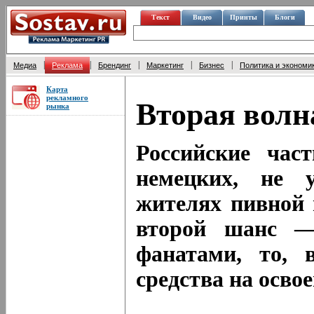
Текст
Видео
Принты
Блоги
|
|
|
|
|
Медиа
Реклама
Брендинг
Маркетинг
Бизнес
Политика и экономи
Карта
рекламного
Вторая волн
рынка
Российские час
немецких, не 
жителях пивной 
второй шанс —
фанатами, то, 
средства на осво