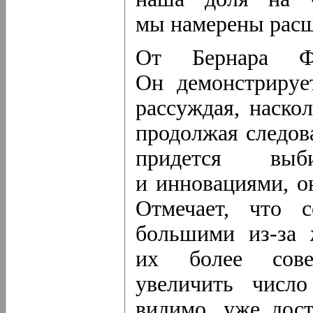
мы намерены расш
От Бернара Фо
Он демонстрируе
рассуждая, наско
продолжая следова
придется выб
и инновациями, о
Отмечает, что 
большими
из-за
ж
их более сов
увеличить числ
видимо, уже дос