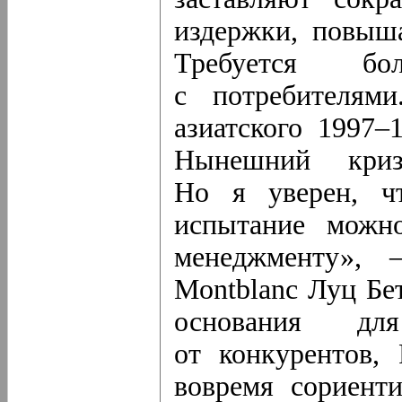
издержки, повыша
Требуется бо
с потребителям
азиатского 1997–
Нынешний кри
Но я уверен, чт
испытание можно
менеджменту», 
Montblanc Луц Бет
основания д
от конкурентов, 
вовремя сориент