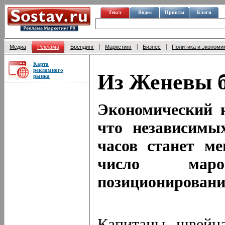
Текст
Видео
Принты
Блоги
|
|
|
|
|
Медиа
Реклама
Брендинг
Маркетинг
Бизнес
Политика и экономи
Карта
рекламного
Из Женевы б
рынка
Экономический к
что независимы
часов станет ме
число мар
позиционировани
Капитаны швейца