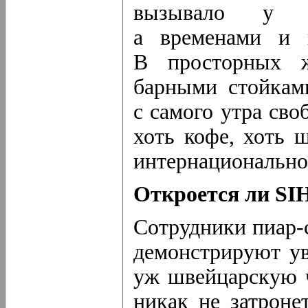
вызывало у ме
а временами и п
В просторных ж
барными стойками
с самого утра сво
хоть кофе, хоть 
интернациональное
Откроется ли SI
Сотрудники
пиар-
демонстрируют ув
уж швейцарскую 
никак не затроне