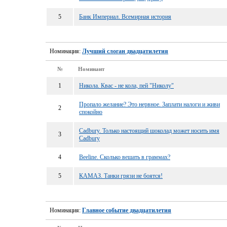
5
Банк Империал. Всемирная история
Номинация:
Лучший слоган двадцатилетия
№
Номинант
1
Никола. Квас - не кола, пей "Николу"
Пропало желание? Это нервное. Заплати налоги и живи
2
спокойно
Cadbury. Только настоящий шоколад может носить имя
3
Cadbury
4
Beeline. Сколько вешать в граммах?
5
КАМАЗ. Танки грязи не боятся!
Номинация:
Главное событие двадцатилетия