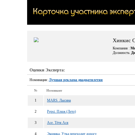
Хинкис 
Компания :
Ме
Должность:
Ди
Оценки Эксперта:
Номинация:
Лучшая реклама двадцатилетия
№
Номинант
1
MARS. Лысина
2
Pepsi. Пляж (Лето)
3
Ace. Тётя Ася
4
Эконика. Утка переходит дорогу