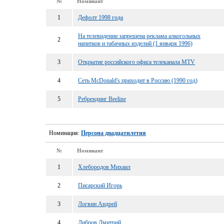
№
Номинант
1
Дефолт 1998 года
На телевидении запрещена реклама алкогольных
2
напитков и табачных изделий (1 января 1996)
3
Открытие российского офиса телеканала MTV
4
Сеть McDonald's приходит в Россию (1990 год)
5
Ребрендинг Beeline
Номинация:
Персона двадцатилетия
№
Номинант
1
Хлебородов Михаил
2
Писарский Игорь
3
Логвин Андрей
4
Дибров Дмитрий