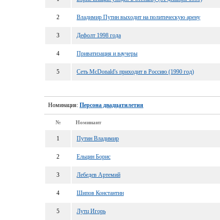
2
Владимир Путин выходит на политическую арену
3
Дефолт 1998 года
4
Приватизация и ваучеры
5
Сеть McDonald's приходит в Россию (1990 год)
Номинация:
Персона двадцатилетия
№
Номинант
1
Путин Владимир
2
Ельцин Борис
3
Лебедев Артемий
4
Шипов Константин
5
Лутц Игорь