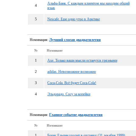
Альфа-Банк. С каждым клиентом мы находим общий
4
язык
5
Nescafe. Еще одно утро в Арктике
Номинация:
Лучший слоган двадцатилетия
№
Номинант
1
Axe. Только ваши мысли останутся грязными
2
adidas. Невозможное возможно
3
Coca-Cola. Всё будет Coca-Cola!
4
Эльдорадо. Сосу за копейки
Номинация:
Главное событие двадцатилетия
№
Номинант
1
Борис Ельцин уходит в отставку (31 декабря 1999)