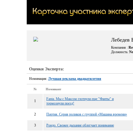
Лебедев 
Компания :
Re
Должность:
Ne
Оценки Эксперта:
Номинация:
Лучшая реклама двадцатилетия
№
Номинант
Fanta. Мы с Максом глотнули еще "Фанты" и
1
тормознули поезд!
2
Партия. Серия роликов с группой «Машина времени»
3
Рондо. Свежее дыхание облегчает понимание