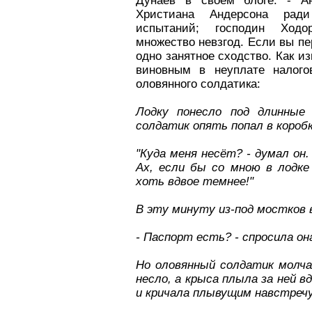
Дунаев в своем блоге. - Ан
Христиана Андерсона рад
испытаний; господин Ходо
множество невзгод. Если вы пе
одно занятное сходство. Как и
виновным в неуплате налог
оловянного солдатика:
Лодку понесло под длинные
солдатик опять попал в коробк
"Куда меня несёт? - думал он.
Ах, если бы со мною в лодке 
хоть вдвое темнее!"
В эту минуту из-под мостков 
- Паспорт есть? - спросила он
Но оловянный солдатик молча
несло, а крыса плыла за ней в
и кричала плывущим навстречу