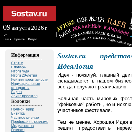
09
2026
августа
г.
|
|
Текст
Принты
Видео
Sostav.ru предст
Информация
ИдеяЛогия
Статьи
Словарь
Итоги года
Идея - пожалуй, главный двиг
Итоги 20-летия
Рейтинг креативности
складывается в нашем бизнес
Индустриальные
всегда получают реализацию.
стандарты
Видео
Архив проектов
Большая часть мировых фести
Колонки
"фейковые" работы, но и исклю
Прямой эфир
участников фестиваля.
Визитка
Частное мнение
Тем не менее, Хорошая Идея в
Профессии в рекламе
Медиасостав
решил предоставить нере
Рекласс