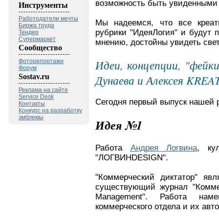
возможность быть увиденными -
Инструменты
Работодатели мечты
Мы надеемся, что все креат
Биржа труда
рубрики "ИдеяЛогия" и будут 
Тендер
Супермаркет
мнению, достойны увидеть свет
Сообщество
Идеи, концепции, "фейк
Фоторепортажи
Форум
Sostav.ru
Дунаева и Алексея KREA
Реклама на сайте
Service Desk
Сегодня первый выпуск нашей 
Контакты
Конкурс на разработку
эмблемы
Идея №1
Работа
Андрея Логвина
, ку
"ЛОГВИНDESIGN".
"Коммерческий диктатор" яв
существующий журнал "Коммер
Management". Работа наме
коммерческого отдела и их авт