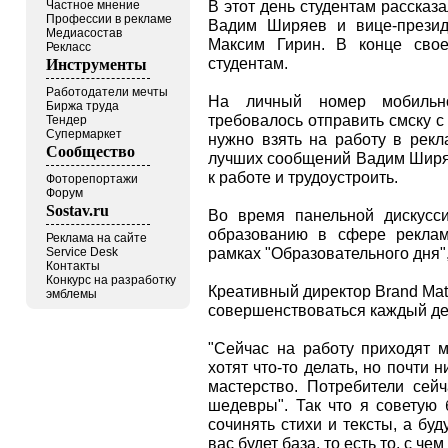
В этот день студентам рассказ
Частное мнение
Профессии в рекламе
Вадим Ширяев и вице-прези
Медиасостав
Максим Гирин. В конце свое
Рекласс
студентам.
Инструменты
Работодатели мечты
На личный номер мобильно
Биржа труда
требовалось отправить смску с
Тендер
Супермаркет
нужно взять на работу в рекл
Сообщество
лучших сообщений Вадим Ширяе
к работе и трудоустроить.
Фоторепортажи
Форум
Sostav.ru
Во время панельной дискусс
образованию в сфере реклам
Реклама на сайте
рамках "Образовательного дня",
Service Desk
Контакты
Конкурс на разработку
Креативный директор Brand Ma
эмблемы
совершенствоваться каждый де
"Сейчас на работу приходят 
хотят что-то делать, но почти 
мастерство. Потребители сей
шедевры". Так что я советую
сочинять стихи и тексты, а буд
вас будет база, то есть то, с ч