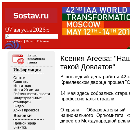
07
2026
августа
г.
Текст
|
Фото
|
Видео
|
В блогах
Карта
Ксения Агеева: "Наш
рекламного
рынка
такой Довлатов"
Информация
В последний день работы 42-г
Статьи
Кремлевском дворце прошел "О
Словарь
Итоги года
Итоги 20-летия
14 мая здесь собрались старш
Рейтинг креативности
Индустриальные
профессионалы отрасли.
стандарты
Видео
Открыли "Образовательный
Архив проектов
национального Оргкомитета 
Колонки
директор Международной рекла
Прямой эфир
Визитка