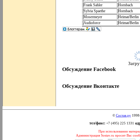
Frank Sahler
Hornbach
Sylvia Spaethe
Hornbach
Mosermeyer
Heimat/Berlin
Audioforce
Heimat/Berlin
Загруз
Обсуждение Facebook
Обсуждение Вконтакте
©
Состав.ру
1998
тел/факс:
адр
+7 (495) 225 1331
При использовании материал
Администрация Sostav.ru просит Вас соо