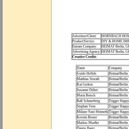
Advertiser/Client:
HORNBACH HOM
Product/Service:
DIY & HOME IM
Entrant Company:
HEIMAT Berlin,
Advertising Agency:
HEIMAT Berlin,
Creative Credits
Name
Company
Guido Heffels
Heimat/Berlin
Matthias Storath
Heimat/Berlin
Kai Gerken
Heimat/Berlin
Susanne Düber
Heimat/Berlin
Maria Botsch
Heimat/Berlin
Ralf Schmerberg
Trigger Happy
Stephan Vens
Trigger Happy
Miliane Nani Meimeth
Trigger Happy
Kerstin Breuer
Heimat/Berlin
Markus Mueller
Heimat/Berlin
Danny Baarz
Heimat/Berlin