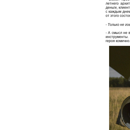
летнего архи
деньги, клиен
с каждым днем
от этого сост
-
Только не го
- А смысл не 
инструменты. 
героя комично