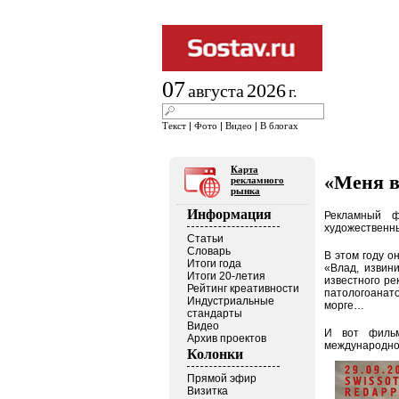
07
2026
августа
г.
Текст
|
Фото
|
Видео
|
В блогах
Карта
«Меня в
рекламного
рынка
Информация
Рекламный ф
художественны
Статьи
Словарь
В этом году о
Итоги года
«Влад, извин
Итоги 20-летия
известного ре
Рейтинг креативности
патологоанат
Индустриальные
морге…
стандарты
Видео
И вот фильм
Архив проектов
международног
Колонки
Прямой эфир
Визитка