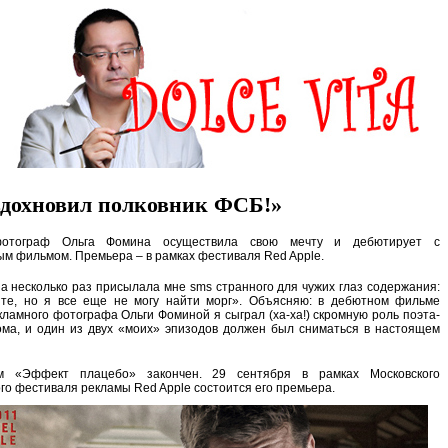
дохновил полковник ФСБ!»
отограф Ольга Фомина осуществила свою мечту и дебютирует с
м фильмом. Премьера – в рамках фестиваля Red Apple.
на несколько раз присылала мне sms странного для чужих глаз содержания:
ите, но я все еще не могу найти морг». Объясняю: в дебютном фильме
кламного фотографа Ольги Фоминой я сыграл (ха-ха!) скромную роль поэта-
ома, и один из двух «моих» эпизодов должен был сниматься в настоящем
 «Эффект плацебо» закончен. 29 сентября в рамках Московского
о фестиваля рекламы Red Apple состоится его премьера.