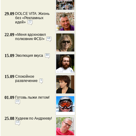
29.09
DOLCE VITA: Жизнь
без «Рекламных
идей»
22
22.09
«Меня вдохновил
полковник ФСБ!»
68
15.09
Эволюция вкуса
80
15.09
Спокойное
развлечение
3
01.09
Готовь лыжи летом!
22
25.08
Худеем по Андрееву!
53