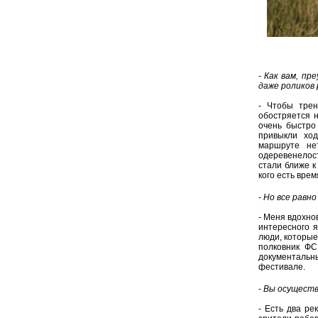
-
Как вам, пр
даже роликов
- Чтобы трен
обостряется н
очень быстро
привыкли ход
маршруте не
одеревенелост
стали ближе к
кого есть врем
-
Но все равн
- Меня вдохно
интересного я
люди, которые
полковник ФС
документаль
фестивале.
-
Вы осуществ
- Есть два ре