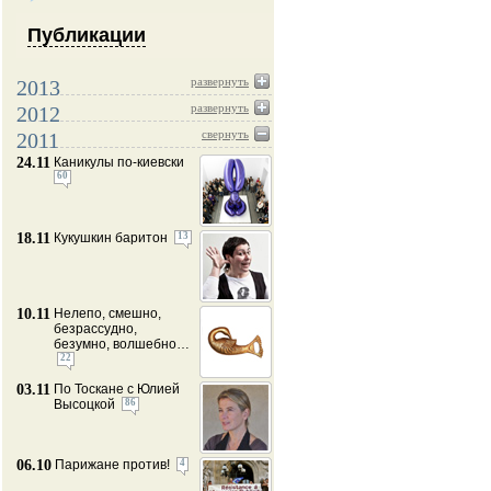
Публикации
развернуть
2013
развернуть
2012
свернуть
2011
24.11
Каникулы по-киевски
60
18.11
Кукушкин баритон
13
10.11
Нелепо, смешно,
безрассудно,
безумно, волшебно…
22
03.11
По Тоскане с Юлией
Высоцкой
86
06.10
Парижане против!
4