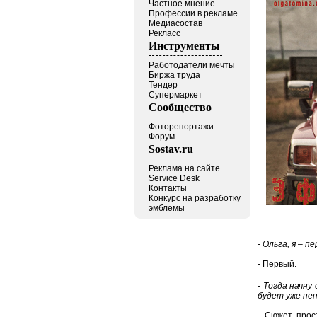
Частное мнение
Профессии в рекламе
Медиасостав
Рекласс
Инструменты
Работодатели мечты
Биржа труда
Тендер
Супермаркет
Сообщество
Фоторепортажи
Форум
Sostav.ru
Реклама на сайте
Service Desk
Контакты
Конкурс на разработку
эмблемы
-
Ольга, я – п
- Первый.
-
Тогда начну
будет уже неп
- Сюжет прос