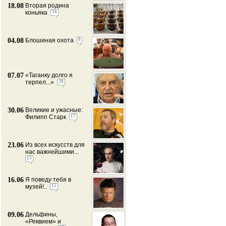
18.08
Вторая родина
коньяка
16
04.08
Блошиная охота
8
07.07
«Таганку долго я
терпел...»
20
30.06
Великие и ужасные:
Филипп Старк
17
23.06
Из всех искусств для
нас важнейшими...
13
16.06
Я поведу тебя в
музей!..
15
09.06
Дельфины,
«Реквием» и