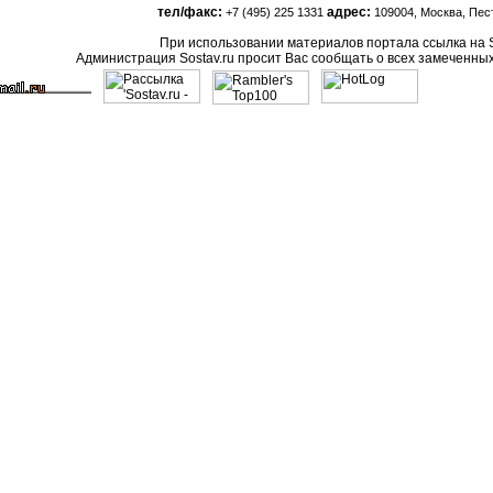
тел/факс:
адрес:
+7 (495) 225 1331
109004, Москва, Песто
При использовании материалов портала ссылка на S
Администрация Sostav.ru просит Вас сообщать о всех замеченны