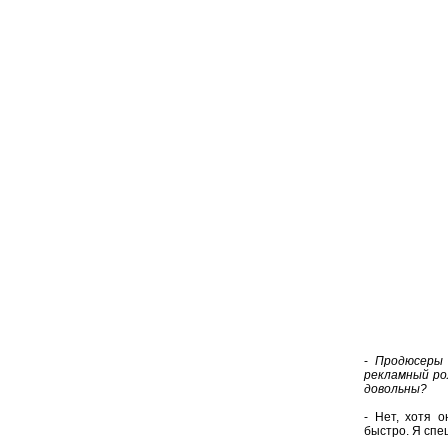
-
Продюсеры 
рекламный ро
довольны?
- Нет, хотя 
быстро. Я спе