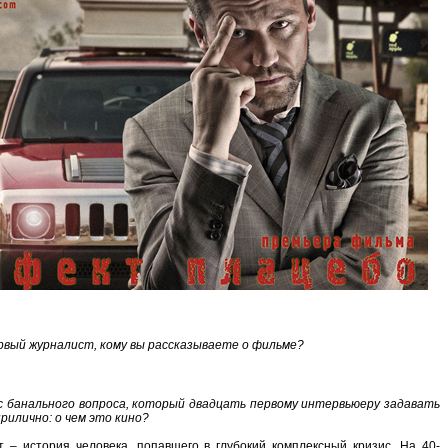
ервый журналист, кому вы рассказываете о фильме?
 с банального вопроса, который двадцать первому интервьюеру задавать
рилично: о чем это кино?
т – история человека, попавшего в глубокий комплексный кризис. На 40-