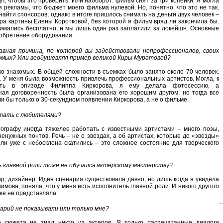
ут, чтобы это проверить. Или наоборот: фильм снят за три копейки. Я могла
я рекламы, что бюджет моего фильма нулевой. Но, понятно, что это не так.
айти спонсоров, однако в итоге пришлось снимать на деньги двух человек –
ра картины Елены Коротковой, без которой я фильм вряд ли закончила бы.
нимались бесплатно, и мы лишь один раз заплатили за локейшн. Основные
обретение оборудования.
авная причина, по которой вы задействовали непрофессионалов, своих
комых? Или воодушевлял пример великой Киры Муратовой?
ько знакомых. В общей сложности в съемках было занято около 70 человек.
. У меня была возможность привлечь профессиональных артистов. Могла, к
ять в эпизоде Филиппа Киркорова, я ему делала фотосессию, а
ная договоренность была организована его хорошим другом, но тогда все
и бы только о 30-секундном появлении Киркорова, а не о фильме.
тать с любителями?
тографу иногда тяжелее работать с известными артистами – много позы,
ненужных понтов. Речь – не о звездах, а об артистах, которые до «звезды»
ли уже с небосклона скатились – это сложное состояние для творческого
 главной роли тоже не обучался актерскому мастерству?
ор, дизайнер. Идея сценария существовала давно, но лишь когда я увидела
имова, поняла, что у меня есть исполнитель главной роли. И никого другого
уже не представляла.
нарий не показывали или только мне?
о сюжета не знал никто из актеров. Я только распечатанные диалоги