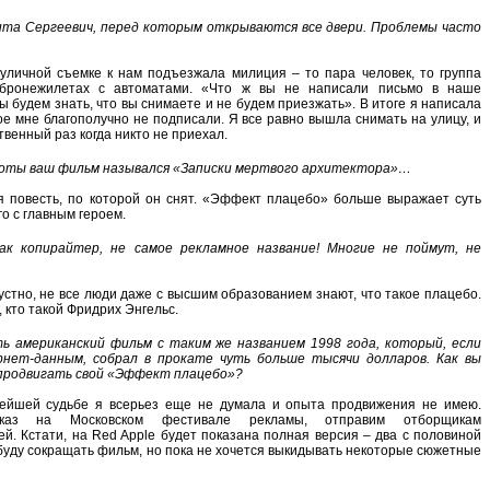
ита Сергеевич, перед которым открываются все двери. Проблемы часто
 уличной съемке к нам подъезжала милиция – то пара человек, то группа
 бронежилетах с автоматами. «Что ж вы не написали письмо в наше
 будем знать, что вы снимаете и не будем приезжать». В итоге я написала
ое мне благополучно не подписали. Я все равно вышла снимать на улицу, и
твенный раз когда никто не приехал.
боты ваш фильм назывался «Записки мертвого архитектора»…
оя повесть, по которой он снят. «Эффект плацебо» больше выражает суть
 с главным героем.
как копирайтер, не самое рекламное название! Многие не поймут, не
грустно, не все люди даже с высшим образованием знают, что такое плацебо.
, кто такой Фридрих Энгельс.
ь американский фильм с таким же названием 1998 года, который, если
нет-данным, собрал в прокате чуть больше тысячи долларов. Как вы
продвигать свой «Эффект плацебо»?
нейшей судьбе я всерьез еще не думала и опыта продвижения не имею.
каз на Московском фестивале рекламы, отправим отборщикам
й. Кстати, на Red Apple будет показана полная версия – два с половиной
 буду сокращать фильм, но пока не хочется выкидывать некоторые сюжетные