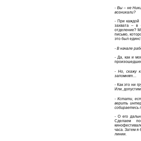
-
Вы – не Ник
возникали?
- При каждой
захвата – в
отделение? Мы
письмо, котор
это был единс
-
В начале ра
- Да, как и м
произошедшего
-
Но, скажу 
запомнят…
- Как это ни 
Или, допустим
-
Кстати, ест
верить интер
собираетесь 
- О его даль
Сделаем по
кинофестивале
часа. Затем я
линии.