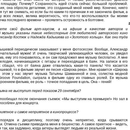
 площадку. Почему? Сохранность идей стала сейчас большой проблемой.
ия, она обросла деталями, это созданный мной некий мир. Конечно, никто
я тут же снимать, но если бы по каким-то причинам я не закончила фильм, а
у всех лежал, велика вероятность, что кто-то воспользовался бы моими
чка последнего времени – проявлять острожность в болтовне.
ете свой фильм арт-хаусом, а на афише в качестве авторов и
 музыки указаны такие небесспорные для любителей авторского кино
лександр Костюк и Надежда Кадышева из «Золотого кольца». Как они туда
адышевой периодически заказывают у меня фотосессии. Вообще, Александр
ечательный мужик! И очень творческий увлекающийся человек, он увидел
а, ему это понравилось, и он сам предложил мне музыку бесплатно. А мне
елодия, начинающаяся с гитары и переходящая в баян. На записи в его
к сбацал, что от баяна даже отвалилась какая-то панель! Что касается
евой, то в фильме звучит ее песня «Широка река». Мне нравится «Широка
и этом у нас звучит музыка Татьяны Шаманиной и она, солистка модной
Groove Foundation, сыграла в фильме одну из главных ролей. Ее музыка
троением фильма, ее роль – точное попадание в цель. Она – гений!
ьяна не выступит перед показом 29 сентября?
 пообещал после окончания съемок: «Мы выступим на премьере!» Но зал в
пособлен для концерта.
риятное и самое неприятное в кинопроцессе?
орядок и дисциплину, поэтому очень неприятно, когда срываются
и. Отмена съемки приводила меня в бешенство. А самое приятное – видеть,
я так, как задумано, когда актеры выглядят людьми из реальной жизни.