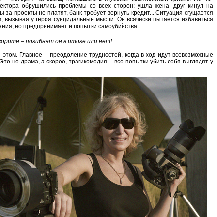
тектора обрушились проблемы со всех сторон: ушла жена, друг кинул на
ты за проекты не платят, банк требует вернуть кредит... Ситуация сгущается
, вызывая у героя суицидальные мысли. Он всячески пытается избавиться
ояния, но предпринимает и попытки самоубийства.
ворите – погибнет он в итоге или нет!
в этом. Главное – преодоление трудностей, когда в ход идут всевозможные
Это не драма, а скорее, трагикомедия – все попытки убить себя выглядят у
.