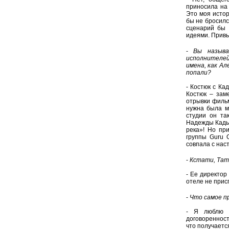
приносила на
Это моя истор
бы не бросилс
сценарий бы 
идеями. Привы
-
Вы называ
исполнителей
имена, как А
попали?
- Костюк с К
Костюк – зам
отрывки фильм
нужна была м
студии он та
Надежды Кадыш
река»! Но пр
группы Guru 
совпала с нас
-
Кстати, Тат
- Ее директор
отеле не прис
-
Что самое п
- Я люблю п
договоренност
что получаетс