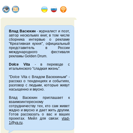
Влад Васюхин
- журналист и поэт,
автор нескольких книг, в том числе
сборника интервью о рекламе
"Креативная кухня", официальный
представитель в России
международного фестиваля
рекламы Golden Drum.
Dolce Vita
- в переводе с
итальянского "сладкая жизнь".
"Dolce Vita с Владом Васюхиным" -
рассказ о тенденциях и событиях,
разговор с людьми, которые живут
насыщенно и вкусно.
Влад Васюхин приглашает к
взаимоинтересному
сотрудничеству тех, кто сам живет
жадно и вкусно и дает жить другим.
Готов рассказать о вас и ваших
проектах. Мейл для связи:
vlad-
1@ya.ru
.