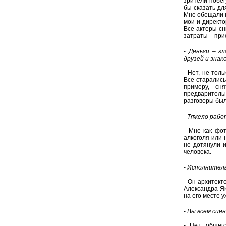
зрители побег
бы сказать дл
Мне обещали н
мои и директо
Все актеры с
затраты – при
-
Деньги – гл
друзей и зна
- Нет, не тол
Все старались
примеру, сн
предваритель
разговоры был
-
Тяжело рабо
- Мне как фо
алкоголя или 
не дотянули и
человека.
-
Исполнитель
- Он архитект
Александра Як
на его месте 
-
Вы всем сце
- Нет, общег