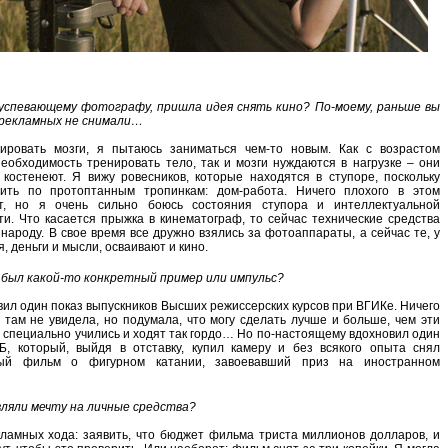
еуспевающему фотографу, пришла идея снять кино? По-моему, раньше вы
 рекламных не снимали…
ировать мозги, я пытаюсь заниматься чем-то новым. Как с возрастом
еобходимость тренировать тело, так и мозги нуждаются в нагрузке – они
 костенеют. Я вижу ровесников, которые находятся в ступоре, поскольку
ить по протоптанным тропинкам: дом-работа. Ничего плохого в этом
т, но я очень сильно боюсь состояния ступора и интеллектуальной
и. Что касается прыжка в кинематограф, то сейчас технические средства
 народу. В свое время все дружно взялись за фотоаппараты, а сейчас те, у
я, деньги и мысли, осваивают и кино.
о был какой-то конкретный пример или импульс?
вил один показ выпускников Высших режиссерских курсов при ВГИКе. Ничего
 там не увидела, но подумала, что могу сделать лучше и больше, чем эти
 специально учились и ходят так гордо… Но по-настоящему вдохновил один
Б, который, выйдя в отставку, купил камеру и без всякого опыта снял
ный фильм о фигурном катании, завоевавший приз на иностранном
ляли мечту на личные средства?
кламных хода: заявить, что бюджет фильма триста миллионов долларов, и