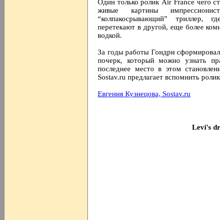
Один только ролик Air France чего 
живые картины импрессиони
“колпакосрывающий” триллер, г
перетекают в другой, еще более ком
водкой.
За годы работы Гондри сформирова
почерк, который можно узнать пр
последнее место в этом становлен
Sostav.ru предлагает вспомнить рол
Евгения Кузнецова,
Sostav.ru
Levi's d