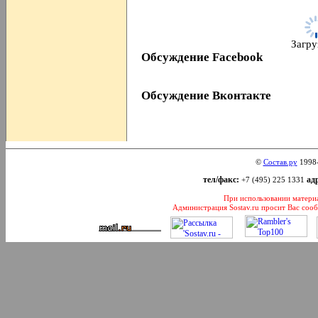
Загруз
Обсуждение Facebook
Обсуждение Вконтакте
©
Состав.ру
1998
тел/факс:
адр
+7 (495) 225 1331
При использовании материал
Администрация Sostav.ru просит Вас соо