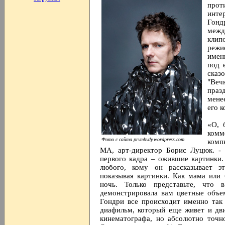
прот
инт
Гонд
межд
кли
режи
имен
под 
сказ
"Веч
праз
мене
его 
«О, 
комм
Фото с сайта prvmbvdy.wordpress.com
комп
МА, арт-директор Борис Луцюк. - 
первого кадра – ожившие картинки.
любого, кому он рассказывает э
показывая картинки. Как мама или 
ночь. Только представьте, что
демонстрировала вам цветные объе
Гондри все происходит именно так
диафильм, который еще живет и дви
кинематографа, но абсолютно точн