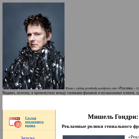
«Реклама – з
Фото с сайта prvmbvdy.wordpress.com
Видимо, поэтому, в промежутках между съемками фильмов и музыкальных клипов, оди
Мишель Гондри: 
Состав
рекламного
рынка
Рекламные ролики гениального фр
«Рек
Загрузка...