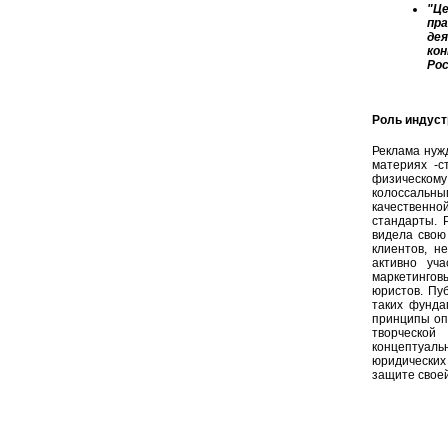
"Ц
пр
де
ко
Росс
Роль индуст
Реклама нужд
материях -с
физическому
колоссальным
качественно
стандарты. 
видела свою
клиентов, н
активно уча
маркетинго
юристов. Пу
таких фунда
принципы оп
творческой
концептуал
юридических
защите своей