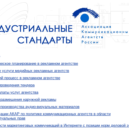
е
ческое планирование в рекламном агентстве
 услуги медийных рекламных агентств
ий процесс в рекламном агентстве
проведения тендера
латы услуг агентства
 размещения наружной рекламы
 производства аудио-визуальных материалов
ации АКАР по политике коммуникационных агентств в области
туальных прав
сти маркетинговых коммуникаций в Интернете с позиции норм деловой э