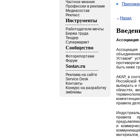
Частное мнение
Приложе
Профессии в рекламе
Медиасостав
Рекласс
Назад
←
Инструменты
Введен
Работодатели мечты
Биржа труда
Тендер
Ассоциация 
Супермаркет
Сообщество
Ассоциация 
объединение 
Фоторепортажи
Уставом* ус
Форум
противоречи
Sostav.ru
быть ниже т
Реклама на сайте
АКАР, в соо
Service Desk
Российской 
Контакты
выбирать и 
Конкурс на разработку
областях, в
эмблемы
терминолог
компетенции
правила дело
Индустриаль
правила п
предъявляющ
и коммерчес
коммуникац
материалов, 