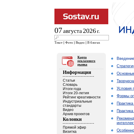
07
2026
августа
г.
Текст
|
Фото
|
Видео
|
В блогах
Карта
Введени
рекламного
рынка
Стратеги
Информация
Основные
Статьи
Творческ
Словарь
Условия 
Итоги года
Итоги 20-летия
Формы оп
Рейтинг креативности
Индустриальные
Практика
стандарты
Видео
Практика
Архив проектов
Рекоменд
Колонки
интеллек
Прямой эфир
Особенно
Визитка