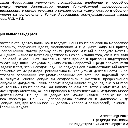
елями Ассоциации являются: ...разработка, внедрение в повседне
актику членов Ассоциации правил (стандартов) профессионал
ятельности в сфере рекламы и коммерческих коммуникаций и обеспеч
нтроля их исполнения". Устав Ассоциации коммуникационных аген
ии. Ч.III. п.3.1.
риальных стандартов
ается в стандартах почти, как в воздухе. Наш бизнес основан на малоосяз
тратегиях, творческих идеях, медиапланах и т. д. Даже когда мы приход
 воплощению -макету, ролику, сайту -разброс мнений о продукте может 
. Однако бизнес не может существовать без понимания того, что в нем явл
й работой, а что - нет. Восполнить этот пробел и призваны индустриал
Работа над ними, безусловно, была очень непростой. Среди прочего коми
 задачу в том, чтобы создать единые подходы для взаимоотношений агент
езависимо от их размера, региональности, специфики деятельности. В ра
ствовали ассоциации специализированных агентств -по наружной рекл
вым услугам. Многие документы создавались с участием профессионал
бликуемые документы -лишь первые плоды нашего труда, однако они каса
ментальных бизнес-практик, как начало работы агентства с клиентом (тен
латы труда агентства, основы процедур в стратегическом и медиапланиров
 деятельности. Из данных документов можно извлечь пользу не то
ьного характера. На них целесообразно ссылаться в договорах и др
 документах, при возникновении деловых споров и разногласий, наконец 
 позиции в судах.
Александр Рома
Председатель коми
по индустриальным стандартам 