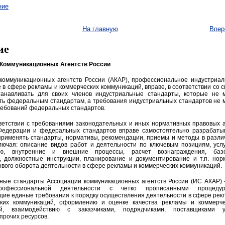
ние
На главную
Впер
ие
Коммуникационных Агентств России
коммуникационных агентств России (АКАР), профессиональное индустриал
в сфере рекламы и коммерческих коммуникаций, вправе, в соответствии со 
танавливать для своих членов индустриальные стандарты, которые не м
ть федеральным стандартам, а требования индустриальных стандартов не 
ребований федеральных стандартов.
тветствии с требованиями законодательных и иных нормативных правовых 
Федерации и федеральных стандартов вправе самостоятельно разрабатыв
применять стандарты, нормативы, рекомендации, приемы и методы в разли
ключая: описание видов работ и деятельности по ключевым позициям, усл
ию, внутренние и внешние процессы, расчет вознаграждения, баз
, должностные инструкции, планирование и документирование и т.п. нор
вого оборота деятельности в сфере рекламы и коммерческих коммуникаций.
ные стандарты Ассоциации коммуникационных агентств России (ИС АКАР) -
рофессиональной деятельности с четко прописанными процедур
ие единые требования к порядку осуществления деятельности в сфере рек
ких коммуникаций, оформлению и оценке качества рекламы и коммерче
ий, взаимодействию с заказчиками, подрядчиками, поставщиками ус
прочих ресурсов.