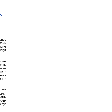
ед
→
ьное
своим
огут
могут
актов
ать,
чных
уги и
овые
мы и
 это
ами,
ламы
ских
луг,