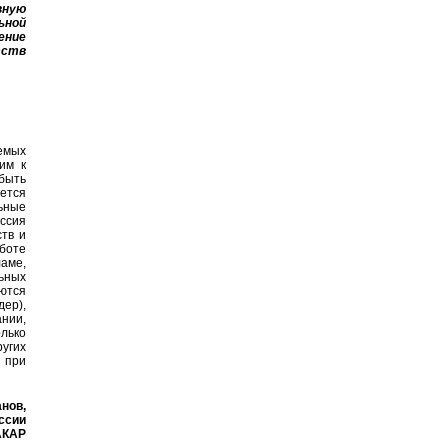
вную
ьной
ение
тств
аемых
им к
быть
яется
ьные
ссия
ств и
боте
аме,
ьных
ются
дер),
ании,
лько
угих
- при
нов,
ссии
АКАР