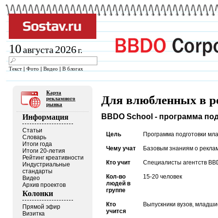
10
2026
августа
г.
Текст
|
Фото
|
Видео
|
В блогах
Карта
Для влюбленных в р
рекламного
рынка
BBDO School - программа по
Информация
Статьи
Цель
Программа подготовки мла
Словарь
Итоги года
Чему учат
Базовым знаниям о реклам
Итоги 20-летия
Рейтинг креативности
Кто учит
Специалисты агентств BB
Индустриальные
стандарты
Кол-во
15-20 человек
Видео
людей в
Архив проектов
группе
Колонки
Кто
Выпускники вузов, младш
Прямой эфир
учится
Визитка