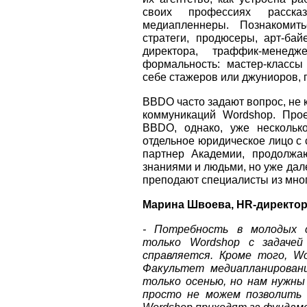
своих профессиях расск
медиапленнеры. Познакомит
стратеги, продюсеры, арт-ба
директора, траффик-менед
формальность: мастер-классы
себе стажеров или джуниоров, п
BBDO часто задают вопрос, не 
коммуникаций Wordshop. Прое
BBDO, однако, уже несколько
отдельное юридическое лицо с
партнер Академии, продолжа
знаниями и людьми, но уже дал
преподают специалисты из мног
Марина Швоева, HR-директор
- Потребность в молодых с
только Wordshop с задаче
справляется. Кроме того, Wo
Факультет медиапланирован
только осенью, но нам нужны
просто не можем позволить 
Wordshop приходят за фундам