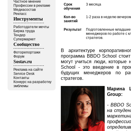
Частное мнение
Срок
3 месяца
Профессии в рекламе
обучения
Медиасостав
Рекласс
Кол-во
1-2 раза в неделю вечеро
Инструменты
занятий
Работодатели мечты
Результат
Подготовленные младшие 
Биржа труда
менеджеров по работе с к
Тендер
стратегов.
Супермаркет
Сообщество
В архитектуре корпоративн
Фоторепортажи
программа BBDO School стоит 
Форум
могут учиться люди, которые
Sostav.ru
School - это введение в про
Реклама на сайте
будущих менеджеров по ра
Service Desk
стратегов.
Контакты
Конкурс на разработку
эмблемы
Марина 
Group:
- BBDO Sc
на студен
маркетин
професс
определив