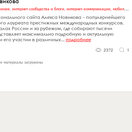
овикова
Digital (web-дизайн, интернет-реклама и продвижение, интернет-сообщества и блоги, интернет-коммуникации, мобильный маркетинг, реклама на цифровых экранах)
сонального сайта Алекса Новикова – популярнейшего
го лауреата престижных международных конкурсов.
алах России и за рубежом, где собирают тысячи
едставляет максимально подробную и актуальную
его участии в различных...
подробнее
2372
1
се материалы загружены