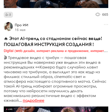
665
2
Про ИИ
16 мая
🔥 Этот AI-тренд со стадионом сейчас везде!
ПОШАГОВАЯ ИНСТРУКЦИЯ СОЗДАНИЯ !
Digital (web-дизайн, интернет-реклама и продвижение, интернет-сообщества и блоги, интернет-коммуникации, мобильный маркетинг, реклама на цифровых экранах)
🎬 Трендовое видео с трибун — пошаговая
инструкция Вы наверняка уже видели эти видео в
рекомендациях 👀Камера будто случайно ловит
человека на трибунах, а выглядит это как кадр из
фильма: стильный образ, cinematic-свет и
атмосфера настоящего спортивного матча. Сейчас
такой AI-тренд набирает огромные просмотры,
потому что нейросети научились делать
максимально реалистичные видео с эффектом
«живой...
подробнее