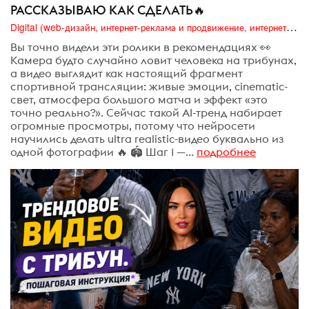
РАССКАЗЫВАЮ КАК СДЕЛАТЬ🔥
Digital (web-дизайн, интернет-реклама и продвижение, интернет-сообщества и блоги, интернет-коммуникации, мобильный маркетинг, реклама на цифровых экранах)
Вы точно видели эти ролики в рекомендациях 👀
Камера будто случайно ловит человека на трибунах,
а видео выглядит как настоящий фрагмент
спортивной трансляции: живые эмоции, cinematic-
свет, атмосфера большого матча и эффект «это
точно реально?». Сейчас такой AI-тренд набирает
огромные просмотры, потому что нейросети
научились делать ultra realistic-видео буквально из
одной фотографии 🔥 🏟️ Шаг 1 —...
подробнее