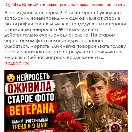
Digital (web-дизайн, интернет-реклама и продвижение, интернет-сообщества и блоги, интернет-коммуникации, мобильный маркетинг, реклама на цифровых экранах)
В последние дни перед 9 Мая интернет буквально
заполонил новый тренд — люди оживляют старые
фотографии своих дедушек, прадедушек и ветеранов
с помощью нейросети ❤️ И выглядит это
действительно очень эмоционально. На старом
черно-белом фото человек вдруг начинает
улыбаться, моргать или слегка поворачивать голову.
Многие признаются, что от результата появляются
мурашки. Сейчас запросы вроде оживить...
подробнее