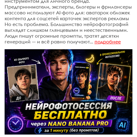
инструментом для личного бренда.
Предприниматели, эксперты, блогеры и фрилансеры
массово используют AI-фото для: аватарок обложек
контента для соцсетей карточек экспертов рекламы
Но есть проблема. Большинство нейрофотографий
выглядят слишком глянцевыми и неестественными.
Люди пишут огромные промпты, тратят десятки
генераций — и всё равно получают...
подробнее