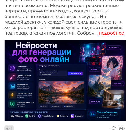
почти невозможно. Модели рисуют реалистичные
портреты, продуктовые кадры, концепт-арты и
баннеры с читаемым текстом за секунды. Но
моделей десятки, у каждой свои сильные стороны, и
легко растеряться — какая лучше под портрет, какая
под товар, а какая под логотип. Собрал...
подробнее
647
1