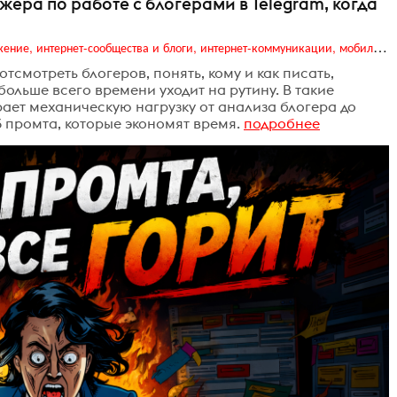
жера по работе с блогерами в Telegram, когда
Digital (web-дизайн, интернет-реклама и продвижение, интернет-сообщества и блоги, интернет-коммуникации, мобильный маркетинг, реклама на цифровых экранах)
тсмотреть блогеров, понять, кому и как писать,
 больше всего времени уходит на рутину. В такие
рает механическую нагрузку от анализа блогера до
3 промта, которые экономят время.
подробнее