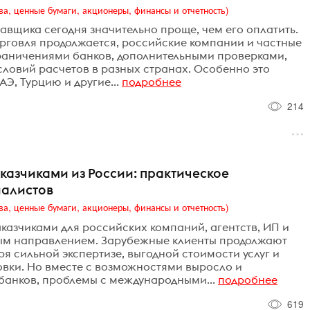
ва, ценные бумаги, акционеры, финансы и отчетность)
тавщика сегодня значительно проще, чем его оплатить.
рговля продолжается, российские компании и частные
граничениями банков, дополнительными проверками,
ловий расчетов в разных странах. Особенно это
АЭ, Турцию и другие...
подробнее
214
казчиками из России: практическое
иалистов
ва, ценные бумаги, акционеры, финансы и отчетность)
аказчиками для российских компаний, агентств, ИП и
ым направлением. Зарубежные клиенты продолжают
ря сильной экспертизе, выгодной стоимости услуг и
овки. Но вместе с возможностями выросло и
банков, проблемы с международными...
подробнее
619