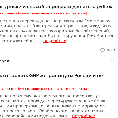
ы, риски и способы провести деньги за рубеж
ва, ценные бумаги, акционеры, финансы и отчетность)
не просто перевод денег по реквизитам. Это маршрут
льтры, валютный контроль и контрагентов, каждый из
мпании сталкиваются с возвратами без объяснений,
 банков принимать платёжные поручения. Разобраться,
возникают сбои, —...
подробнее
1061
nest
к отправить GBP за границу из России и не
ва, ценные бумаги, акционеры, финансы и отчетность)
ии по-прежнему вызывает много вопросов как у
е если платеж проходит через дружественные банки,
ьными проверками, ограничениями по маршрутам,
озврата средств. Особенно это касается оплаты
 с европейскими подрядчиками,...
подробнее