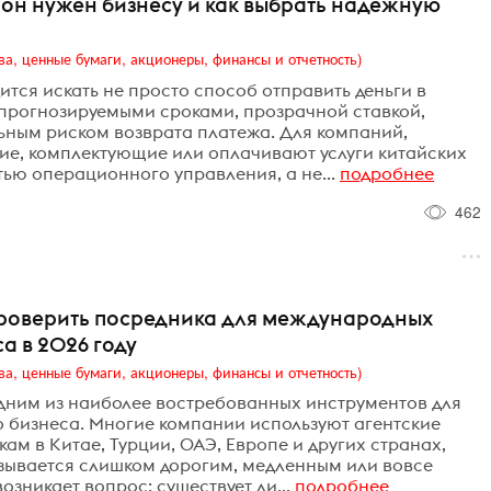
 он нужен бизнесу и как выбрать надежную
ва, ценные бумаги, акционеры, финансы и отчетность)
тся искать не просто способ отправить деньги в
 прогнозируемыми сроками, прозрачной ставкой,
ным риском возврата платежа. Для компаний,
ие, комплектующие или оплачивают услуги китайских
ью операционного управления, а не...
подробнее
462
 проверить посредника для международных
а в 2026 году
ва, ценные бумаги, акционеры, финансы и отчетность)
одним из наиболее востребованных инструментов для
 бизнеса. Многие компании используют агентские
м в Китае, Турции, ОАЭ, Европе и других странах,
азывается слишком дорогим, медленным или вовсе
озникает вопрос: существует ли...
подробнее