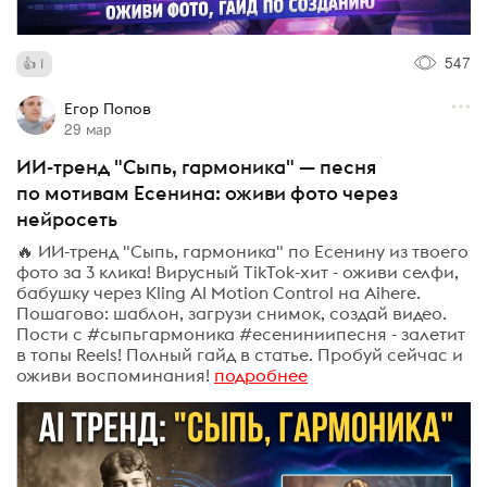
547
1
Егор Попов
29 мар
ИИ-тренд "Сыпь, гармоника" — песня
по мотивам Есенина: оживи фото через
нейросеть
🔥 ИИ-тренд "Сыпь, гармоника" по Есенину из твоего
фото за 3 клика! Вирусный TikTok-хит - оживи селфи,
бабушку через Kling AI Motion Control на Aihere.
Пошагово: шаблон, загрузи снимок, создай видео.
Пости с #сыпьгармоника #есениниипесня - залетит
в топы Reels! Полный гайд в статье. Пробуй сейчас и
оживи воспоминания!
подробнее