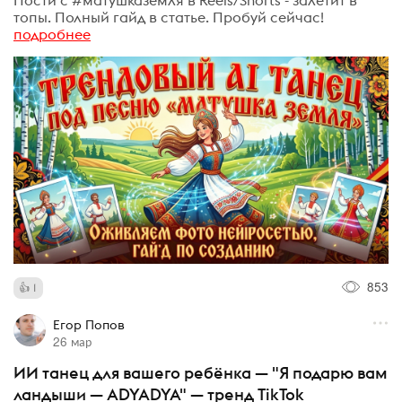
Пости с #матушказемля в Reels/Shorts - залетит в
топы. Полный гайд в статье. Пробуй сейчас!
подробнее
853
1
Егор Попов
26 мар
ИИ танец для вашего ребёнка — "Я подарю вам
ландыши — ADYADYA" — тренд TikTok