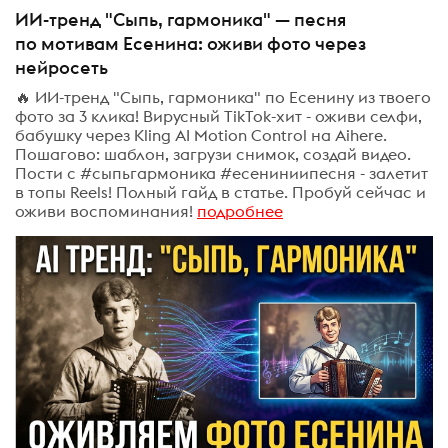
ИИ-тренд "Сыпь, гармоника" — песня
по мотивам Есенина: оживи фото через
нейросеть
🔥 ИИ-тренд "Сыпь, гармоника" по Есенину из твоего
фото за 3 клика! Вирусный TikTok-хит - оживи селфи,
бабушку через Kling AI Motion Control на Aihere.
Пошагово: шаблон, загрузи снимок, создай видео.
Пости с #сыпьгармоника #есениниипесня - залетит
в топы Reels! Полный гайд в статье. Пробуй сейчас и
оживи воспоминания!
подробнее