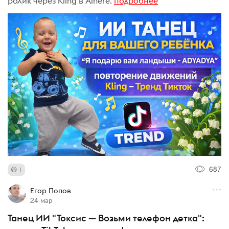
ролик через Kling в Aihere.
подробнее
687
1
Егор Попов
24 мар
Танец ИИ "Токсис — Возьми телефон детка":