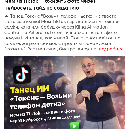
мем из TikTok — оживить фото через
нейросеть, гайд по созданию
🔥 Танец Токсис "Возьми телефон детка" из твоего
фото за 3 клика! Мем TikTok взрывает ленту - оживи
селфи, кота или бабушку через Kling AI Motion
Control на Aihere.ru. Готовый шаблон: вставь фото -
получи ИИ-танец, как живой! Пошагово: шаблон по
ссылке, загрузи снимок с простым фоном, жми
"создать". Реалистично, быстро, вирусно!
подробнее