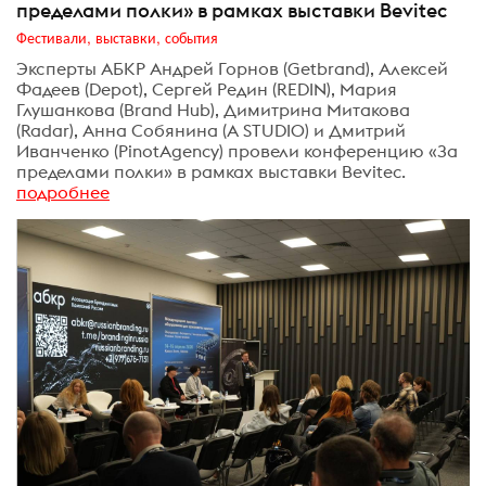
пределами полки» в рамках выставки Bevitec
Фестивали, выставки, события
Эксперты АБКР Андрей Горнов (Getbrand), Алексей
Фадеев (Depot), Сергей Редин (REDIN), Мария
Глушанкова (Brand Hub), Димитрина Митакова
(Radar), Анна Собянина (A STUDIO) и Дмитрий
Иванченко (PinotAgency) провели конференцию «За
пределами полки» в рамках выставки Bevitec.
подробнее