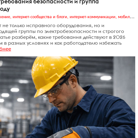
требования безопасности и группа
году
Digital (web-дизайн, интернет-реклама и продвижение, интернет-сообщества и блоги, интернет-коммуникации, мобильный маркетинг, реклама на цифровых экранах)
 не только исправного оборудования, но и
одящей группы по электробезопасности и строгого
атье разберём, какие требования действуют в 2026
им в разных условиях и как работодателю избежать
бнее