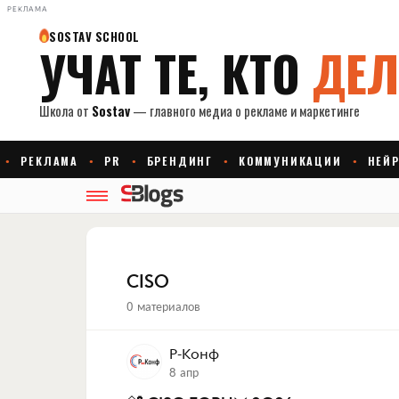
РЕКЛАМА
CISO
0 материалов
Р-Конф
8 апр