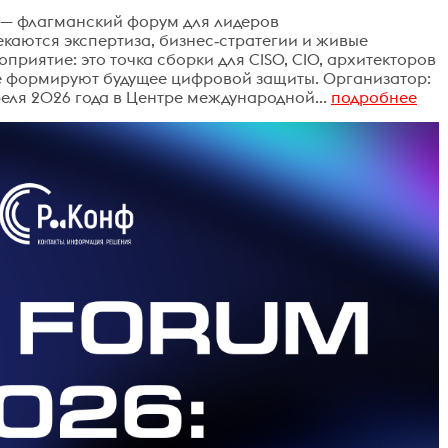
— флагманский форум для лидеров
екаются экспертиза, бизнес‑стратегии и живые
приятие: это точка сборки для CISO, CIO, архитекторов
ые формируют будущее цифровой защиты. Организатор:
реля 2026 года в Центре международной...
подробнее