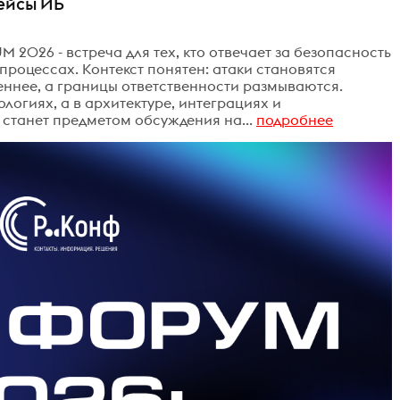
кейсы ИБ
 2026 - встреча для тех, кто отвечает за безопасность
 процессах. Контекст понятен: атаки становятся
еннее, а границы ответственности размываются.
логиях, а в архитектуре, интеграциях и
 станет предметом обсуждения на...
подробнее