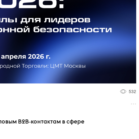
532
повым B2B‑контактам в сфере