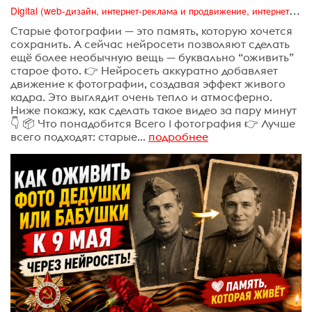
Digital (web-дизайн, интернет-реклама и продвижение, интернет-сообщества и блоги, интернет-коммуникации, мобильный маркетинг, реклама на цифровых экранах)
Старые фотографии — это память, которую хочется
сохранить. А сейчас нейросети позволяют сделать
ещё более необычную вещь — буквально “оживить”
старое фото. 👉 Нейросеть аккуратно добавляет
движение к фотографии, создавая эффект живого
кадра. Это выглядит очень тепло и атмосферно.
Ниже покажу, как сделать такое видео за пару минут
👇 📦 Что понадобится Всего 1 фотография 👉 Лучше
всего подходят: старые...
подробнее