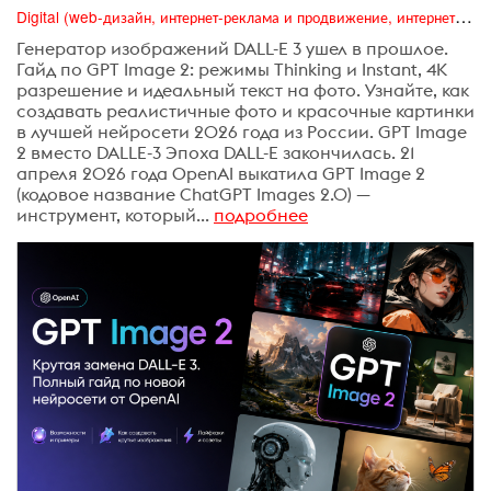
Digital (web-дизайн, интернет-реклама и продвижение, интернет-сообщества и блоги, интернет-коммуникации, мобильный маркетинг, реклама на цифровых экранах)
Генератор изображений DALL-E 3 ушел в прошлое.
Гайд по GPT Image 2: режимы Thinking и Instant, 4K
разрешение и идеальный текст на фото. Узнайте, как
создавать реалистичные фото и красочные картинки
в лучшей нейросети 2026 года из России. GPT Image
2 вместо DALLE-3 Эпоха DALL-E закончилась. 21
апреля 2026 года OpenAI выкатила GPT Image 2
(кодовое название ChatGPT Images 2.0) —
инструмент, который...
подробнее