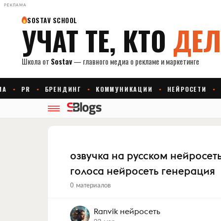
РЕКЛАМА
озвучка на русском нейросет
голоса нейросеть генерация
0 материалов
Ranvik нейросеть