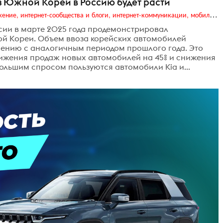
з Южной Кореи в Россию будет расти
Digital (web-дизайн, интернет-реклама и продвижение, интернет-сообщества и блоги, интернет-коммуникации, мобильный маркетинг, реклама на цифровых экранах)
сии в марте 2025 года продемонстрировал
й Кореи. Объем ввоза корейских автомобилей
нению с аналогичным периодом прошлого года. Это
ижения продаж новых автомобилей на 45% и снижения
ольшим спросом пользуются автомобили Kia и...