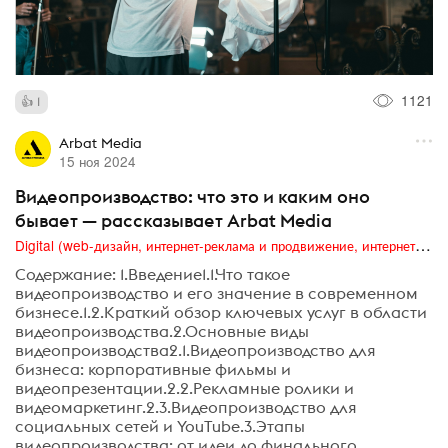
1121
1
Arbat Media
15 ноя 2024
Видеопроизводство: что это и каким оно
бывает — рассказывает Arbat Media
Digital (web-дизайн, интернет-реклама и продвижение, интернет-сообщества и блоги, интернет-коммуникации, мобильный маркетинг, реклама на цифровых экранах)
Содержание: 1.Введение1.1.Что такое
видеопроизводство и его значение в современном
бизнесе.1.2.Краткий обзор ключевых услуг в области
видеопроизводства.2.Основные виды
видеопроизводства2.1.Видеопроизводство для
бизнеса: корпоративные фильмы и
видеопрезентации.2.2.Рекламные ролики и
видеомаркетинг.2.3.Видеопроизводство для
социальных сетей и YouTube.3.Этапы
видеопроизводства: от идеи до финального...