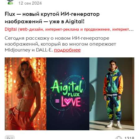
12 сен 2024
Flux — новый крутой ИИ-генератор
изображений — уже в Aigital!
Digital (web-дизайн, интернет-реклама и продвижение, интернет-сообщества и блоги, интернет-коммуникации, мобильный маркетинг, реклама на цифровых экранах)
Сегодня расскажу о новом ИИ-генераторе
изображений, который во многом опережает
Midjourney и DALL-E.
подробнее
1318
1