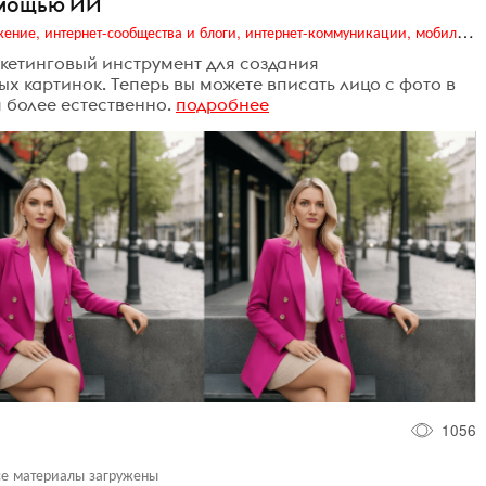
омощью ИИ
Digital (web-дизайн, интернет-реклама и продвижение, интернет-сообщества и блоги, интернет-коммуникации, мобильный маркетинг, реклама на цифровых экранах)
кетинговый инструмент для создания
 картинок. Теперь вы можете вписать лицо с фото в
 более естественно.
подробнее
1056
се материалы загружены