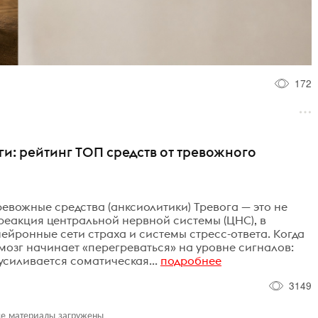
172
и: рейтинг ТОП средств от тревожного
вожные средства (анксиолитики) Тревога — это не
 реакция центральной нервной системы (ЦНС), в
ейронные сети страха и системы стресс-ответа. Когда
мозг начинает «перегреваться» на уровне сигналов:
силивается соматическая...
подробнее
3149
се материалы загружены