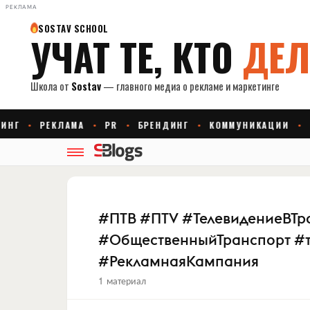
РЕКЛАМА
#ПТВ #ПТV #ТелевидениеВТр
#ОбщественныйТранспорт #т
#РекламнаяКампания
1 материал