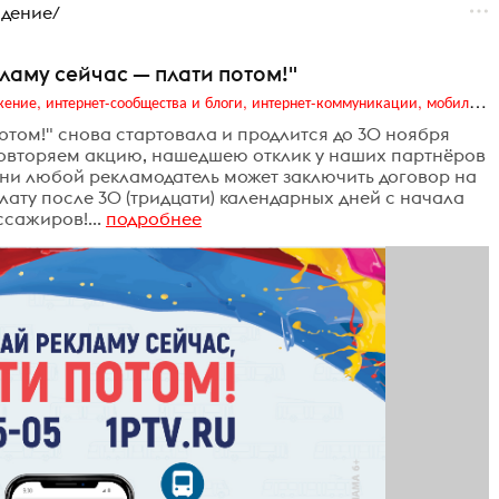
идение/
ламу сейчас — плати потом!"
Digital (web-дизайн, интернет-реклама и продвижение, интернет-сообщества и блоги, интернет-коммуникации, мобильный маркетинг, реклама на цифровых экранах)
отом!" снова стартовала и продлится до 30 ноября
ы повторяем акцию, нашедшею отклик у наших партнёров
сени любой рекламодатель может заключить договор на
ату после 30 (тридцати) календарных дней с начала
сажиров!...
подробнее