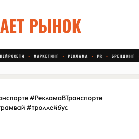
анспорте #РекламаВТранспорте
рамвай #троллейбус