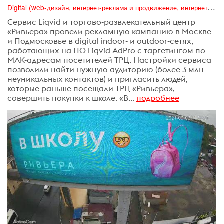
Digital (web-дизайн, интернет-реклама и продвижение, интернет-сообщества и блоги, интернет-коммуникации, мобильный маркетинг, реклама на цифровых экранах)
Сервис Liqvid и торгово-развлекательный центр
«Ривьера» провели рекламную кампанию в Москве
и Подмосковье в digital indoor- и outdoor-сетях,
работающих на ПО Liqvid AdPro с таргетингом по
МАК-адресам посетителей ТРЦ. Настройки сервиса
позволили найти нужную аудиторию (более 3 млн
неуникальных контактов) и пригласить людей,
которые раньше посещали ТРЦ «Ривьера»,
совершить покупки к школе. «В...
подробнее