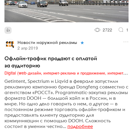
2722
1
Новости наружной рекламы
2 апр 2019
Офлайн-трафик продают с оплатой
за аудиторию
Digital (web-дизайн, интернет-реклама и продвижение, интернет-сообщества и блоги, интернет-коммуникации, мобильный маркетинг, реклама на цифровых экранах)
Getintent, Spectrium и Liqvid в феврале запустили
рекламную кампанию бренда Dongfeng совместно с
агентством «РОССТ». Programmatic-закупка рекламы
формата DOOH — большой хайп и в России, и в
мире. Но одно дело говорить о нем, а другое — в
постоянном режиме торговать офлайн-трафиком и
предоставлять клиенту аудиторию для
коммуникации с помощью DOOH. Сложность
состоит в умении честно...
подробнее