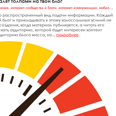
алят толпами на твой блог
Digital (web-дизайн, интернет-реклама и продвижение, интернет-сообщества и блоги, интернет-коммуникации, мобильный маркетинг, реклама на цифровых экранах)
но распространенный вид подачи информации. Каждый
блог и прикладывать к этому колоссальных усилий не
оздания, когда материал публикуется, а читать его
скать аудиторию, которой будет интересен контент
диторию блога масса, но...
подробнее