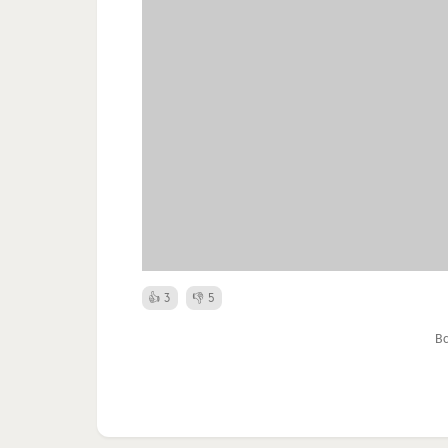
3
5
В