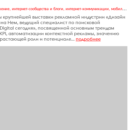
Digital (web-дизайн, интернет-реклама и продвижение, интернет-сообщества и блоги, интернет-коммуникации, мобильный маркетинг, реклама на цифровых экранах)
мы крупнейшей выставки рекламной индустрии «Дизайн
нна Нем, ведущий специалист по поисковой
«Digital сегодня», посвященной основным трендам
KPI, автоматизации контекстной рекламы, значению
растающей роли и потенциале...
подробнее