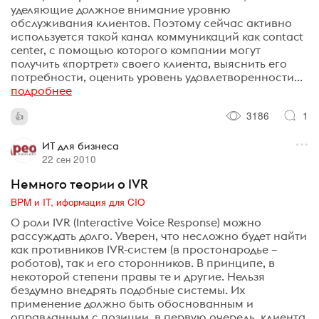
уделяющие должное внимание уровню
обслуживания клиентов. Поэтому сейчас активно
используется такой канал коммуникаций как contact
center, с помощью которого компании могут
получить «портрет» своего клиента, выяснить его
потребности, оценить уровень удовлетворенности...
подробнее
3186
1
ИТ для бизнеса
22 сен 2010
Немного теории о IVR
BPM и IT, иформация для CIO
О роли IVR (Interactive Voice Response) можно
рассуждать долго. Уверен, что несложно будет найти
как противников IVR-систем (в простонародье –
роботов), так и его сторонников. В принципе, в
некоторой степени правы те и другие. Нельзя
бездумно внедрять подобные системы. Их
применение должно быть обоснованным и
оправданным с позиции, в первую очередь, клиента