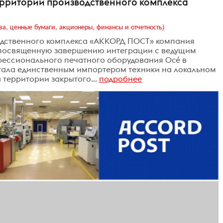
рритории производственного комплекса
ва, ценные бумаги, акционеры, финансы и отчетность)
водственного комплекса «АККОРД ПОСТ» компания
 посвященную завершению интеграции с ведущим
ессионального печатного оборудования Océ в
 стала единственным импортером техники на локальном
территории закрытого...
подробнее