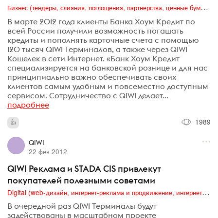
Бизнес (тендеры, слияния, поглощения, партнерства, ценные бумаги, акционеры, финансы и отчетность)
В марте 2012 года клиенты Банка Хоум Кредит по
всей России получили возможность погашать
кредиты и пополнять карточные счета с помощью
120 тысяч QIWI Терминалов, а также через QIWI
Кошелек в сети Интернет. «Банк Хоум Кредит
специализируется на банковской рознице и для нас
принципиально важно обеспечивать своих
клиентов самым удобным и повсеместно доступным
сервисом. Сотрудничество с QIWI делает...
подробнее
1989
QIWI
22 фев 2012
QIWI Реклама и STADA CIS привлекут
покупателей полезными советами
Digital (web-дизайн, интернет-реклама и продвижение, интернет-сообщества и блоги, интернет-коммуникации, мобильный маркетинг, реклама на цифровых экранах)
В очередной раз QIWI Терминалы будут
задействованы в масштабном проекте