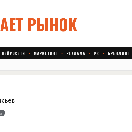
асьев
я