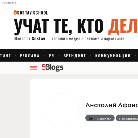
РЕКЛАМА
Анатолий Афан
В коллеги
Пожаловатьс