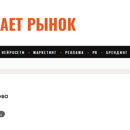
ова
я