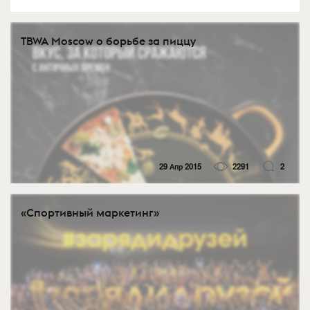
TBWA Moscow о борьбе за пиццу
29 Апр 2015
2291
2
«Спортивный маркетинг»