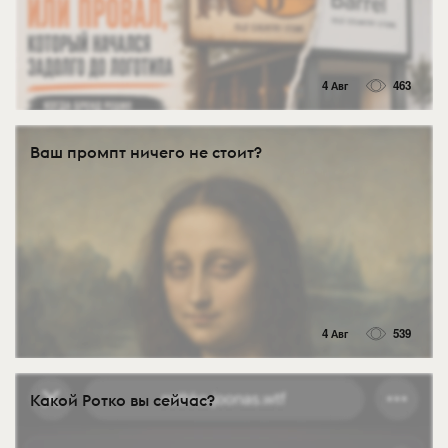
4 Авг
463
Ваш промпт ничего не стоит?
4 Авг
539
Какой Ротко вы сейчас?