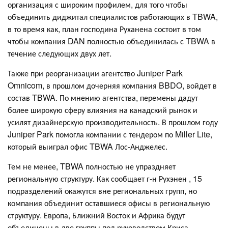
организация с широким профилем, для того чтобы
объединить диджитал специалистов работающих в TBWA,
в то время как, план господина Руханена состоит в том
чтобы компания DAN полностью объединилась с TBWA в
течение следующих двух лет.
Также при реорганизации агентство Juniper Park
Omnicom, в прошлом дочерняя компания BBDO, войдет в
состав TBWA. По мнению агентства, перемены дадут
более широкую сферу влияния на канадский рынок и
усилят дизайнерскую производительность. В прошлом году
Juniper Park помогла компании с тендером по Miller Lite,
который выиграл офис TBWA Лос-Анджелес.
Тем не менее, TBWA полностью не упраздняет
региональную структуру. Как сообщает г-н Рухэнен , 15
подразделений окажутся вне региональных групп, но
компания объединит оставшиеся офисы в региональную
структуру. Европа, Ближний Восток и Африка будут
объединены в две группы под руководством Криса