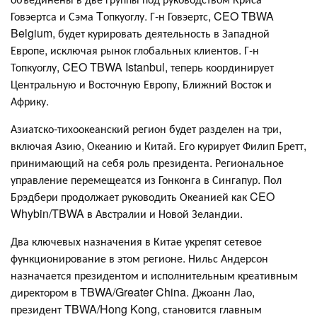
Говэертса и Сэма Tопкуоглу. Г-н Говэертс, CEO TBWA
Belgium, будет курировать деятельность в Западной
Европе, исключая рынок глобальных клиентов. Г-н
Топкуоглу, CEO TBWA Istanbul, теперь координирует
Центральную и Восточную Европу, Ближний Восток и
Африку.
Азиатско-тихоокеанский регион будет разделен на три,
включая Азию, Океанию и Китай. Его курирует Филип Бретт,
принимающий на себя роль президента. Региональное
управление перемещеатся из Гонконга в Сингапур. Пол
Брэдбери продолжает руководить Океанией как CEO
Whybin/TBWA в Австралии и Новой Зеландии.
Два ключевых назначения в Китае укрепят сетевое
функционирование в этом регионе. Нильс Андерсон
назначается президентом и исполнительным креативным
директором в TBWA/Greater China. Джоанн Лао,
президент TBWA/Hong Kong, становится главным