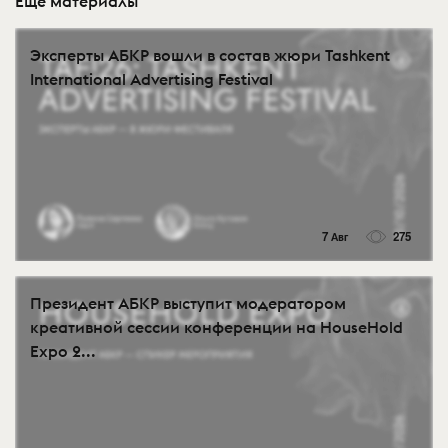
Еще материалы
Эксперты АБКР вошли в состав жюри Tashkent
International Advertising Festival
7 Авг
275
Президент АБКР выступит модератором
креативной сессии конференции на HouseHold
Expo 2...