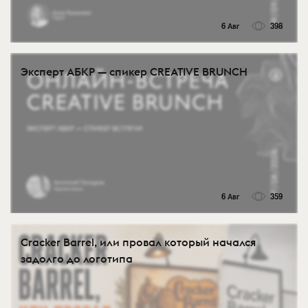
6 Авг
398
Эксперт АБКР — спикер CREATIVE BRUNCH
6 Авг
359
Cracker Barrel, или провал который начался
задолго до логотипа