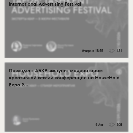
International Advertising Festival
Вчера в 18:56
181
Президент АБКР выступит модератором
креативной сессии конференции на HouseHold
Expo 2...
6 Авг
309