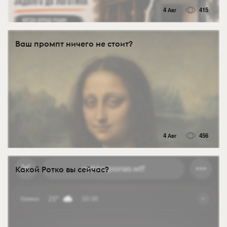
4 Авг
415
Ваш промпт ничего не стоит?
4 Авг
456
Какой Ротко вы сейчас?