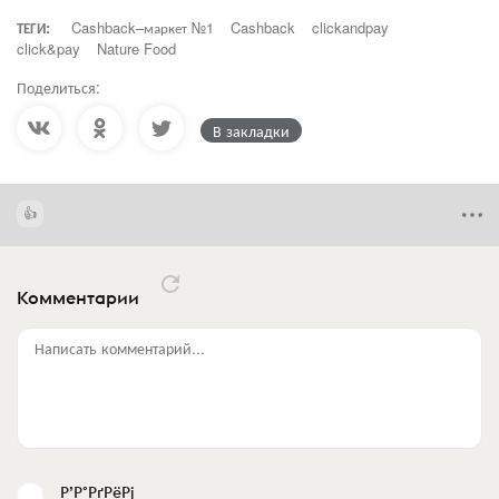
ТЕГИ:
Cashback–маркет №1
Cashback
clickandpay
click&pay
Nature Food
Поделиться:
В закладки
Комментарии
Написать комментарий...
Р’Р°РґРёРј