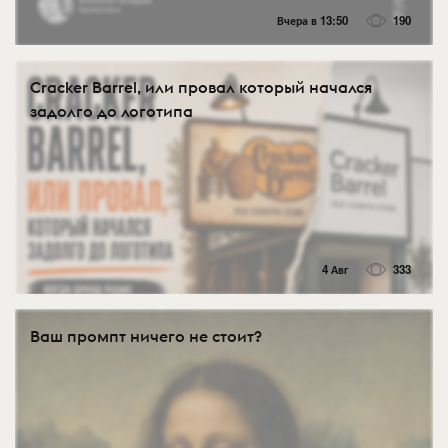
Вчера в 13:50
190
Cracker Barrel, или провал который начался
задолго до логотипа
4 Авг
333
Ваш промпт ничего не стоит?