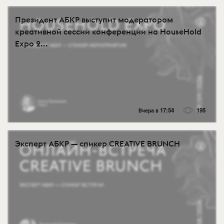
Президент АБКР выступит модератором
креативной сессии конференции на HouseHold
Expo 2...
Вчера в 17:54
195
Эксперт АБКР — спикер CREATIVE BRUNCH